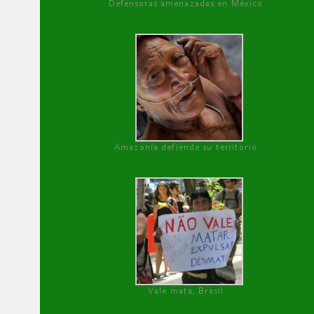
Defensoras amenazadas en México
Amazonía defiende su territorio
Vale mata, Brasil