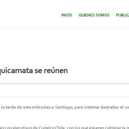
SALTAR AL CONTENIDO.
INICIO
QUIENES SOMOS
PUBLI
quicamata se reúnen
 la tarde de este miércoles a Santiago, para intentar destrabar el 
s con ejecutivos de Codelco Chile, con los que esperan culminar la m