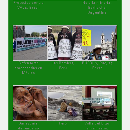
Protestas contra
No a la minería ,
VALE, Brasil
Bariloche,
Argentina
Defensoras
Las Bambas,
PUEBLA, Pue, 27
amenazadas en
Perú
Enero
México
Amazonía
Perú
Valle del Elqui
defiende su
sin minería.