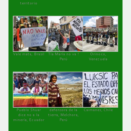
territorio
Vale mata, Brasil
Tía María no va !
Orinoco,
Perú
Venezuela
Pueblo Shuar
defensora de la
Caimanes, Chile
dice no a la
tierra, Melchora,
minería, Ecuador
Perú