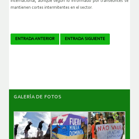
internacional, aunque según lo informado por transeúntes se
mantienen cortes intermitentes en el sector.
Navegador
ENTRADA ANTERIOR
ENTRADA SIGUIENTE
de
artículos
GALERÌA DE FOTOS