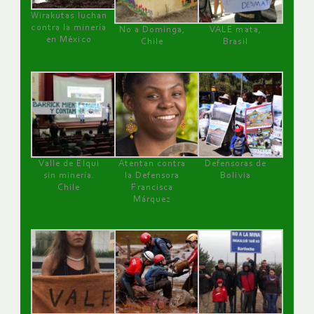
Wirakutas luchan
contra la minería
No a Dominga,
VALE mata,
en México
Chile
Brasil
Valle de Elqui
Atentan contra
Defensoras de
sin minería.
la Defensora
Bolivia
Chile
Francisca
Márquez