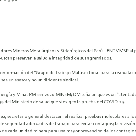
adores Mineros Metalúrgicos y Siderúrgicos del Perú – FNTMMSP al p
buscan preservar la salud e integridad de sus agremiados.
 conformación del “Grupo de Trabajo Multisectorial para la reanudac
ea un asesor y no un dirigente sindical.
 Energía y Minas RM 111-2020-MINEM/ DM señalan que es un “atentado
239 del Ministerio de salud que si exigen la prueba del COVID-19.
arez, secretario general destacan: el realizar pruebas moleculares a
 seguridad adecuadas de trabajo para evitar contagios; la revisión 
o de cada unidad minera para una mayor prevención de los contagios; 