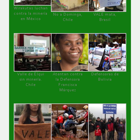
Wirakutas luchan
contra la minería
No a Dominga,
VALE mata,
en México
Chile
Brasil
Valle de Elqui
Atentan contra
Defensoras de
sin minería.
la Defensora
Bolivia
Chile
Francisca
Márquez