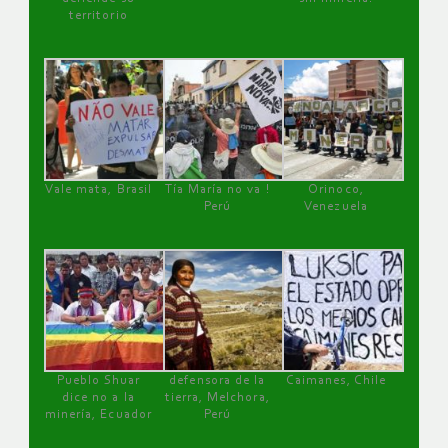
territorio
Vale mata, Brasil
Tía María no va !
Orinoco,
Perú
Venezuela
Pueblo Shuar
defensora de la
Caimanes, Chile
dice no a la
tierra, Melchora,
minería, Ecuador
Perú