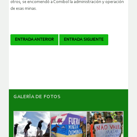
otros; se encomendó a Comibol la administración y operación
de esas minas.
Navegador
ENTRADA ANTERIOR
ENTRADA SIGUIENTE
de
artículos
GALERÌA DE FOTOS