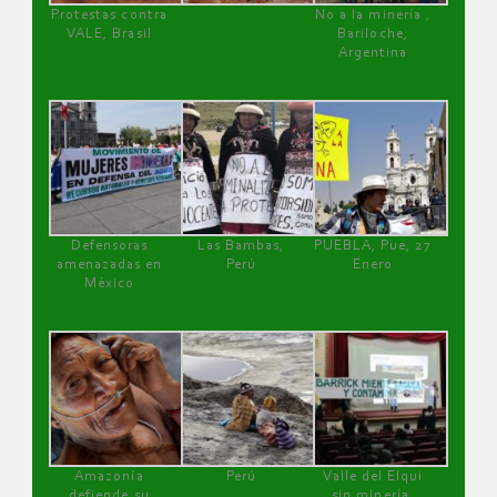
Protestas contra
No a la minería ,
VALE, Brasil
Bariloche,
Argentina
Defensoras
Las Bambas,
PUEBLA, Pue, 27
amenazadas en
Perú
Enero
México
Amazonía
Perú
Valle del Elqui
defiende su
sin minería.