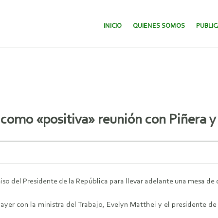
SALTAR AL CONTENIDO.
INICIO
QUIENES SOMOS
PUBLI
n como «positiva» reunión con Piñera
so del Presidente de la República para llevar adelante una mesa de d
ó ayer con la ministra del Trabajo, Evelyn Matthei y el presidente 