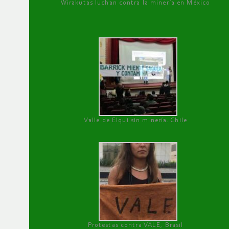
Wirakutas luchan contra la minería en México
Valle de Elqui sin minería. Chile
Protestas contra VALE, Brasil