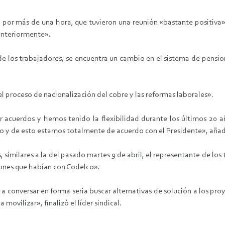
dió por más de una hora, que tuvieron una reunión «bastante positiv
 anteriormente».
de los trabajadores, se encuentra un cambio en el sistema de pension
proceso de nacionalización del cobre y las reformas laborales».
acuerdos y hemos tenido la flexibilidad durante los últimos 20 a
rdo y de esto estamos totalmente de acuerdo con el Presidente», añad
 similares a la del pasado martes 9 de abril, el representante de los 
iones que habían con Codelco».
a conversar en forma seria buscar alternativas de solución a los pro
ovilizar», finalizó el líder sindical.