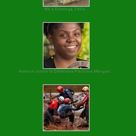
No a Dominga, Chile
Atentan contra la Defensora Francisca Márquez