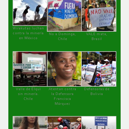
Wirakutas luchan
contra la minería
No a Dominga,
VALE mata,
en México
Chile
Brasil
Valle de Elqui
Atentan contra
Defensoras de
sin minería.
la Defensora
Bolivia
Chile
Francisca
Márquez