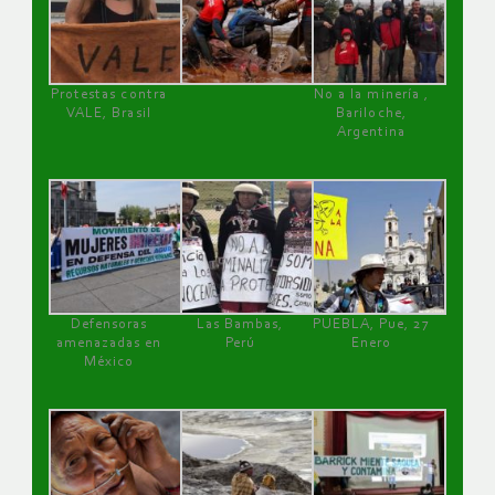
Protestas contra
No a la minería ,
VALE, Brasil
Bariloche,
Argentina
Defensoras
Las Bambas,
PUEBLA, Pue, 27
amenazadas en
Perú
Enero
México