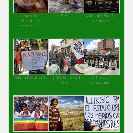
Amazonía
Perú
Valle del Elqui
defiende su
sin minería.
territorio
Vale mata, Brasil
Tía María no va !
Orinoco,
Perú
Venezuela