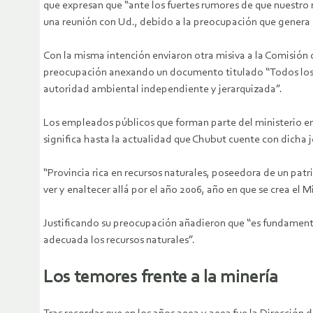
que expresan que “ante los fuertes rumores de que nuestro 
una reunión con Ud., debido a la preocupación que genera el
Con la misma intención enviaron otra misiva a la Comisión 
preocupación anexando un documento titulado “Todos los 
autoridad ambiental independiente y jerarquizada”.
Los empleados públicos que forman parte del ministerio en 
significa hasta la actualidad que Chubut cuente con dicha j
“Provincia rica en recursos naturales, poseedora de un pat
ver y enaltecer allá por el año 2006, año en que se crea el 
Justificando su preocupación añadieron que “es fundament
adecuada los recursos naturales”.
Los temores frente a la minería