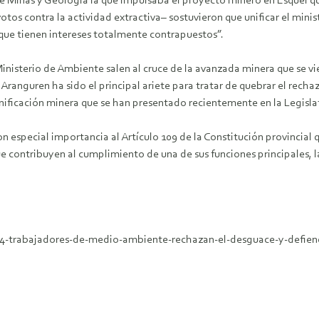
de Minas y Geología la que impulsaba el proyecto minero en Esquel qu
otos contra la actividad extractiva– sostuvieron que unificar el mini
 que tienen intereses totalmente contrapuestos”.
inisterio de Ambiente salen al cruce de la avanzada minera que se vi
é Aranguren ha sido el principal ariete para tratar de quebrar el rec
ificación minera que se han presentado recientemente en la Legislat
 especial importancia al Artículo 109 de la Constitución provincial q
 contribuyen al cumplimiento de una de sus funciones principales, la 
54-trabajadores-de-medio-ambiente-rechazan-el-desguace-y-defie