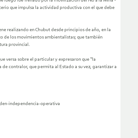
e luego fue frenado por la movilización del No a la Mina -
sterio que impulsa la actividad productiva con el que debe
ene realizando en Chubut desde principios de año, en la
hazo de los movimientos ambientalistas; que también
ura provincial.
ue versa sobre el particular y expresaron que “la
de contralor, que permita al Estado a su vez, garantizar a
nden-independencia-operativa