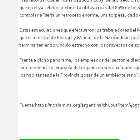
Tras recordar que en los años 2002 y 2003 fue la Dirección 
que en el ya célebre plebiscito obtuvo más del 80% de los v
controlarla “sería un retroceso enorme, una torpeza, dado
Estas especulaciones que efectuaron los trabajadores del M
que el ministro de Energía y Minería de la Nación Juan Jos
termina teniendo vínculo estrecho con los proyectos de zon
Frente a dicho panorama, los empleados del sector le dieron
independencia y jerarquía del organismo son cualidades que
los habitantes de la Provincia gozar de un ambiente sano”.
Fuente:https://noalamina.org/argentina/chubut/item/405