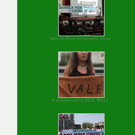
Valle de Elqui sin minería. Chile
Protestas contra VALE, Brasil