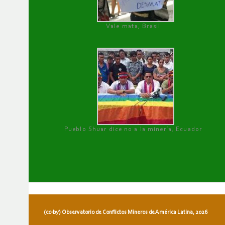
Vale mata, Brasil
Pueblo Shuar dice no a la minería, Ecuador
(cc-by) Observatorio de Conflictos Mineros de América Latina, 2026