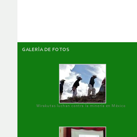
de
artículos
GALERÌA DE FOTOS
Wirakutas luchan contra la minería en México