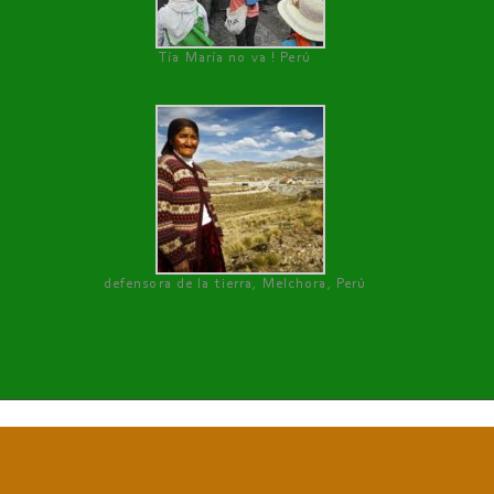
Tía María no va ! Perú
defensora de la tierra, Melchora, Perú