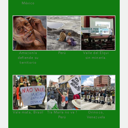
México
Amazonía
Perú
Valle del Elqui
defiende su
sin minería.
territorio
Vale mata, Brasil
Tía María no va !
Orinoco,
Perú
Venezuela