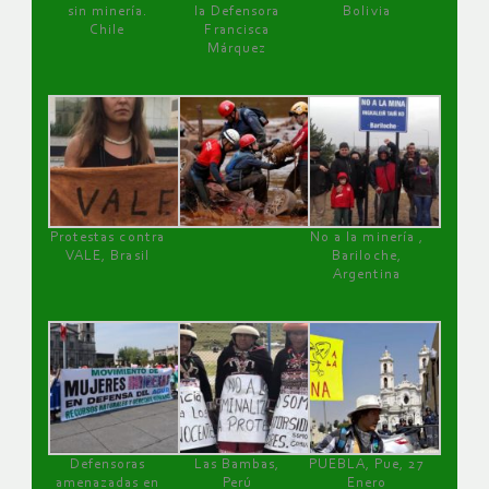
sin minería.
la Defensora
Bolivia
Chile
Francisca
Márquez
Protestas contra
No a la minería ,
VALE, Brasil
Bariloche,
Argentina
Defensoras
Las Bambas,
PUEBLA, Pue, 27
amenazadas en
Perú
Enero