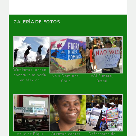
GALERÌA DE FOTOS
Wirakutas luchan
contra la minería
No a Dominga,
VALE mata,
en México
Chile
Brasil
Valle de Elqui
Atentan contra
Defensoras de