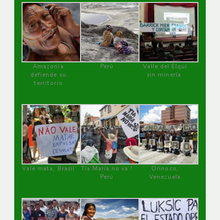
Amazonía
Perú
Valle del Elqui
defiende su
sin minería.
territorio
Vale mata, Brasil
Tía María no va !
Orinoco,
Perú
Venezuela