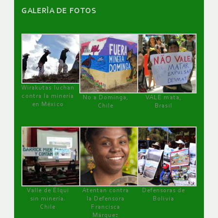
GALERÌA DE FOTOS
Wirakutas luchan
contra la minería
No a Dominga,
VALE mata,
en México
Chile
Brasil
Valle de Elqui
Atentan contra
Defensoras de
sin minería.
la Defensora
Bolivia
Chile
Francisca
Márquez