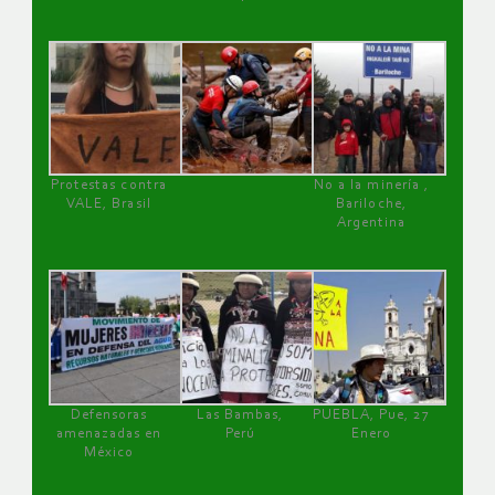
Protestas contra
No a la minería ,
VALE, Brasil
Bariloche,
Argentina
Defensoras
Las Bambas,
PUEBLA, Pue, 27
amenazadas en
Perú
Enero
México