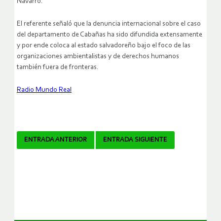
Navarro.
El referente señaló que la denuncia internacional sobre el caso
del departamento de Cabañas ha sido difundida extensamente
y por ende coloca al estado salvadoreño bajo el foco de las
organizaciones ambientalistas y de derechos humanos
también fuera de fronteras.
Radio Mundo Real
Navegador
ENTRADA ANTERIOR
ENTRADA SIGUIENTE
de
artículos