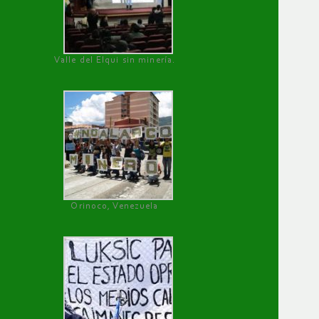
Valle del Elqui sin minería.
Orinoco, Venezuela