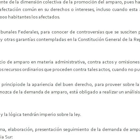
mente de la dimensión colectiva de la promoción del amparo, pues h
ectación común en su derechos o intereses, incluso cuando esta a
000 habitantes los afectados.
ribunales Federales, para conocer de controversias que se susciten
otras garantías contempladas en la Constitución General de la Repúb
icio de amparo en materia administrativa, contra actos y omisiones d
os recursos ordinarios que proceden contra tales actos, cuando no pu
 principiode la apariencia del buen derecho, para proveer sobre l
conozca de la demanda de amparo, está obligado a realizar un análisi
 y la lógica tendrán imperio sobre la ley.
rma, elaboración, presentación seguimiento de la demanda de ampa
ia Sur: