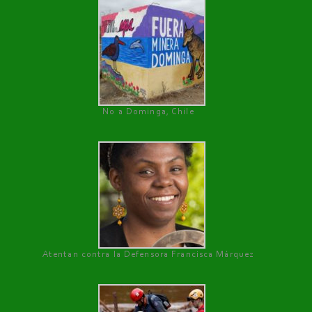
No a Dominga, Chile
Atentan contra la Defensora Francisca Márquez