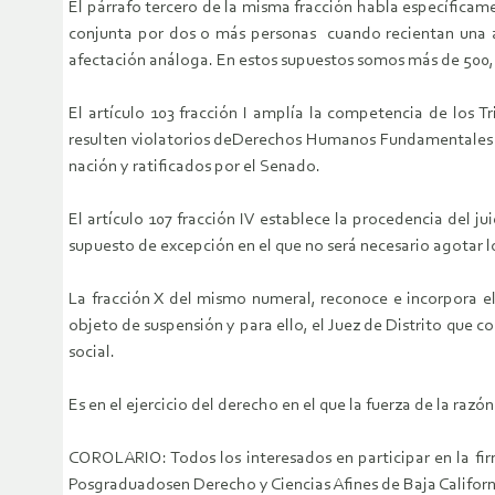
El párrafo tercero de la misma fracción habla específica
conjunta por dos o más personas cuando recientan una af
afectación análoga. En estos supuestos somos más de 500,
El artículo 103 fracción I amplía la competencia de los T
resulten violatorios deDerechos Humanos Fundamentales y 
nación y ratificados por el Senado.
El artículo 107 fracción IV establece la procedencia del ju
supuesto de excepción en el que no será necesario agotar l
La fracción X del mismo numeral, reconoce e incorpora el
objeto de suspensión y para ello, el Juez de Distrito que 
social.
Es en el ejercicio del derecho en el que la fuerza de la razón
COROLARIO: Todos los interesados en participar en la fi
Posgraduadosen Derecho y Ciencias Afines de Baja Californ