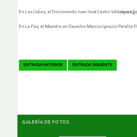
En Los Cabos, el Doctorando Juan José Castro Velá
zquez:
j
En La Paz, el Maestro en Derecho Marcos Ignacio Peralta Pi
Navegador
ENTRADA ANTERIOR
ENTRADA SIGUIENTE
de
artículos
GALERÌA DE FOTOS