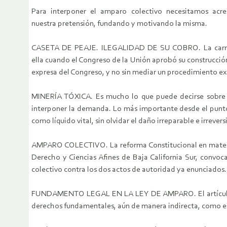
Para interponer el amparo colectivo necesitamos acre
nuestra pretensión, fundando y motivando la misma.
CASETA DE PEAJE. ILEGALIDAD DE SU COBRO. La carretera
ella cuando el Congreso de la Unión aprobó su construcción 
expresa del Congreso, y no sin mediar un procedimiento exp
MINERÍA TÓXICA. Es mucho lo que puede decirse sobre e
interponer la demanda. Lo más importante desde el punto 
como líquido vital, sin olvidar el daño irreparable e irreve
AMPARO COLECTIVO. La reforma Constitucional en materia 
Derecho y Ciencias Afines de Baja California Sur, convoc
colectivo contra los dos actos de autoridad ya enunciados.
FUNDAMENTO LEGAL EN LA LEY DE AMPARO. El artículo 5frac
derechos fundamentales, aún de manera indirecta, como es e