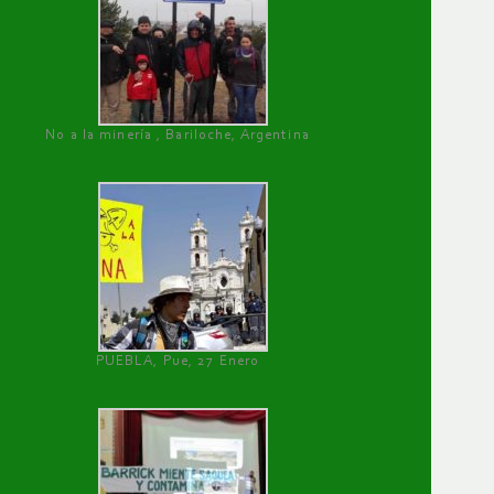
No a la minería , Bariloche, Argentina
PUEBLA, Pue, 27 Enero