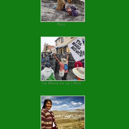
Perú
Tía María no va ! Perú