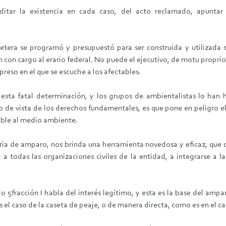
ditar la existencia en cada caso, del acto reclamado, apuntar 
 se programó y presupuestó para ser construida y utilizada si
con cargo al erario federal. No puede el ejecutivo, de motu proprio,
reso en el que se escuche a los afectables.
sta fatal determinación, y los grupos de ambientalistas lo ha
de vista de los derechos fundamentales, es que pone en peligro el
rsible al medio ambiente.
de amparo, nos brinda una herramienta novedosa y eficaz, que de
a a todas las organizaciones civiles de la entidad, a integrarse 
ción I habla del interés legítimo, y esta es la base del amparo 
l caso de la caseta de peaje, o de manera directa, como es en el cas