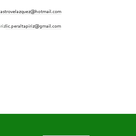
jcastrovelazquez@hotmail.com
riz
lic.peraltapiriz@gmail.com