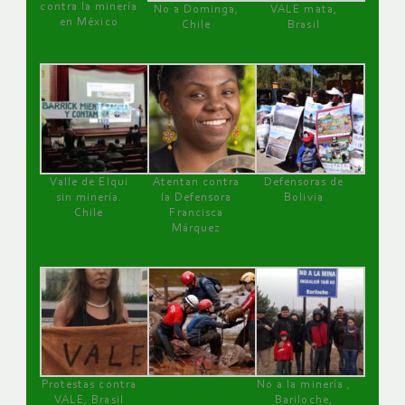
contra la minería
No a Dominga,
VALE mata,
en México
Chile
Brasil
Valle de Elqui
Atentan contra
Defensoras de
sin minería.
la Defensora
Bolivia
Chile
Francisca
Márquez
Protestas contra
No a la minería ,
VALE, Brasil
Bariloche,