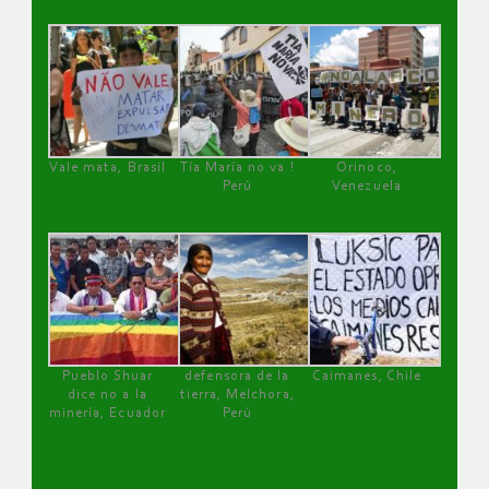
Vale mata, Brasil
Tía María no va !
Orinoco,
Perú
Venezuela
Pueblo Shuar
defensora de la
Caimanes, Chile
dice no a la
tierra, Melchora,
minería, Ecuador
Perú