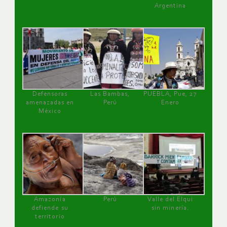
Argentina
Defensoras
Las Bambas,
PUEBLA, Pue, 27
amenazadas en
Perú
Enero
México
Amazonía
Perú
Valle del Elqui
defiende su
sin minería.
territorio