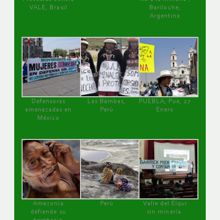
VALE, Brasil
Bariloche,
Argentina
Defensoras
Las Bambas,
PUEBLA, Pue, 27
amenazadas en
Perú
Enero
México
Amazonía
Perú
Valle del Elqui
defiende su
sin minería.