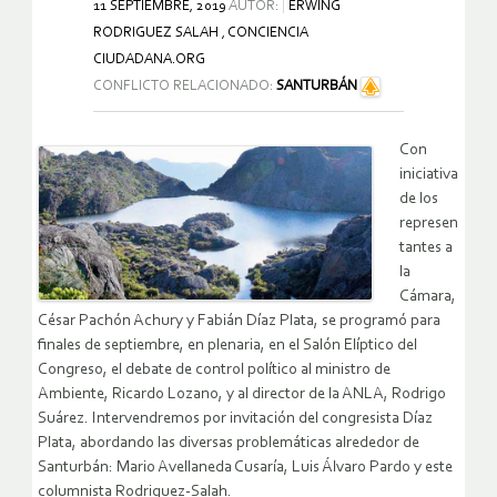
11 SEPTIEMBRE, 2019
AUTOR:
ERWING
RODRIGUEZ SALAH , CONCIENCIA
CIUDADANA.ORG
CONFLICTO RELACIONADO:
SANTURBÁN
Con
iniciativa
de los
represen
tantes a
la
Cámara,
César Pachón Achury y Fabián Díaz Plata, se programó para
finales de septiembre, en plenaria, en el Salón Elíptico del
Congreso, el debate de control político al ministro de
Ambiente, Ricardo Lozano, y al director de la ANLA, Rodrigo
Suárez. Intervendremos por invitación del congresista Díaz
Plata, abordando las diversas problemáticas alrededor de
Santurbán: Mario Avellaneda Cusaría, Luis Álvaro Pardo y este
columnista Rodriguez-Salah.