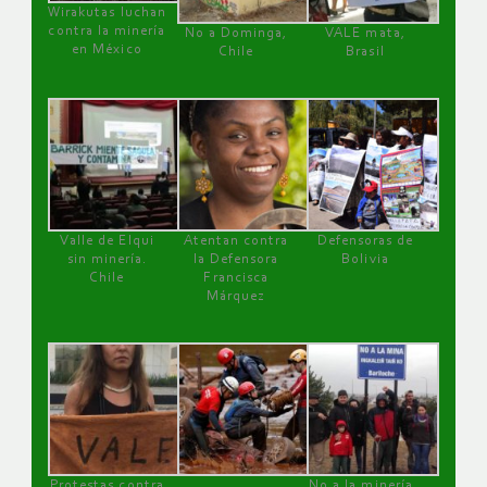
Wirakutas luchan
contra la minería
No a Dominga,
VALE mata,
en México
Chile
Brasil
Valle de Elqui
Atentan contra
Defensoras de
sin minería.
la Defensora
Bolivia
Chile
Francisca
Márquez
Protestas contra
No a la minería ,