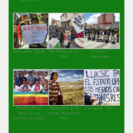
territorio
Vale mata, Brasil
Tía María no va !
Orinoco,
Perú
Venezuela
Pueblo Shuar
defensora de la
Caimanes, Chile
dice no a la
tierra, Melchora,
minería, Ecuador
Perú