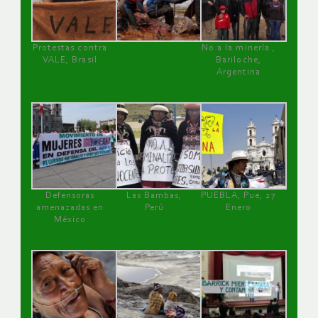
Protestas contra
No a la minería ,
VALE, Brasil
Bariloche,
Argentina
Defensoras
Las Bambas,
PUEBLA, Pue, 27
amenazadas en
Perú
Enero
México