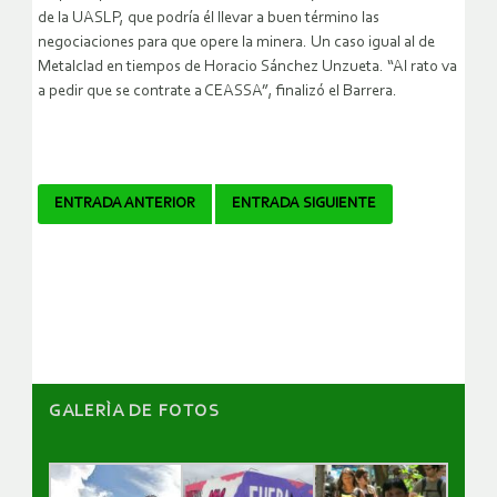
de la UASLP, que podría él llevar a buen término las
negociaciones para que opere la minera. Un caso igual al de
Metalclad en tiempos de Horacio Sánchez Unzueta. “Al rato va
a pedir que se contrate a CEASSA”, finalizó el Barrera.
Navegador
ENTRADA ANTERIOR
ENTRADA SIGUIENTE
de
artículos
GALERÌA DE FOTOS