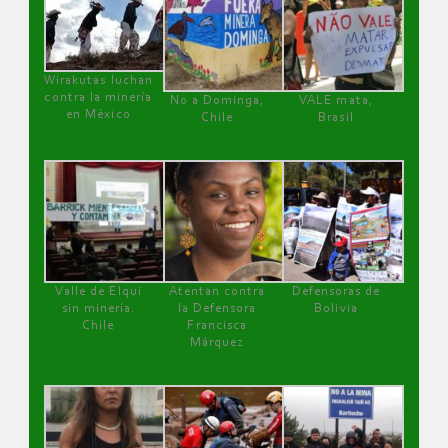
Wirakutas luchan
contra la minería
No a Dominga,
VALE mata,
en México
Chile
Brasil
Valle de Elqui
Atentan contra
Defensoras de
sin minería.
la Defensora
Bolivia
Chile
Francisca
Márquez