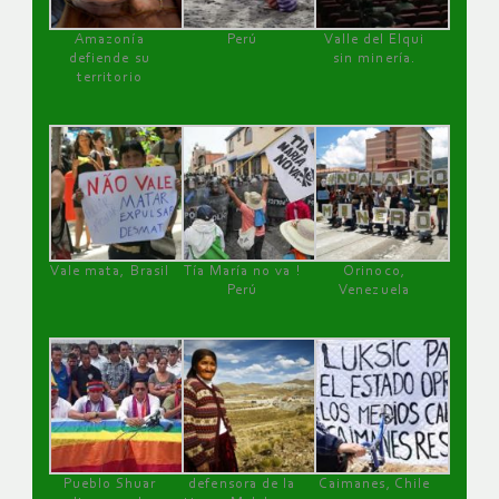
Amazonía
Perú
Valle del Elqui
defiende su
sin minería.
territorio
Vale mata, Brasil
Tía María no va !
Orinoco,
Perú
Venezuela
Pueblo Shuar
defensora de la
Caimanes, Chile