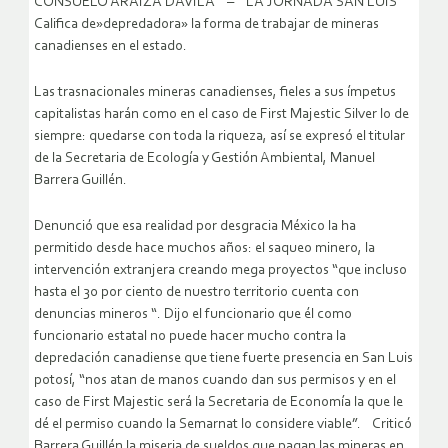
CONSUELO ARAIZA DÁVILA – LA JORNADA SAN LUIS
Califica de»depredadora» la forma de trabajar de mineras
canadienses en el estado.
Las trasnacionales mineras canadienses, fieles a sus ímpetus
capitalistas harán como en el caso de First Majestic Silver lo de
siempre: quedarse con toda la riqueza, así se expresó el titular
de la Secretaria de Ecología y Gestión Ambiental, Manuel
Barrera Guillén.
Denunció que esa realidad por desgracia México la ha
permitido desde hace muchos años: el saqueo minero, la
intervención extranjera creando mega proyectos “que incluso
hasta el 30 por ciento de nuestro territorio cuenta con
denuncias mineros “. Dijo el funcionario que él como
funcionario estatal no puede hacer mucho contra la
depredación canadiense que tiene fuerte presencia en San Luis
potosí, “nos atan de manos cuando dan sus permisos y en el
caso de First Majestic será la Secretaria de Economía la que le
dé el permiso cuando la Semarnat lo considere viable”. Criticó
Barrera Guillén la miseria de sueldos que pagan las mineras en