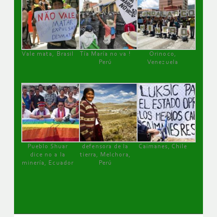
Vale mata, Brasil
Tía María no va !
Orinoco,
Perú
Venezuela
Pueblo Shuar
defensora de la
Caimanes, Chile
dice no a la
tierra, Melchora,
minería, Ecuador
Perú