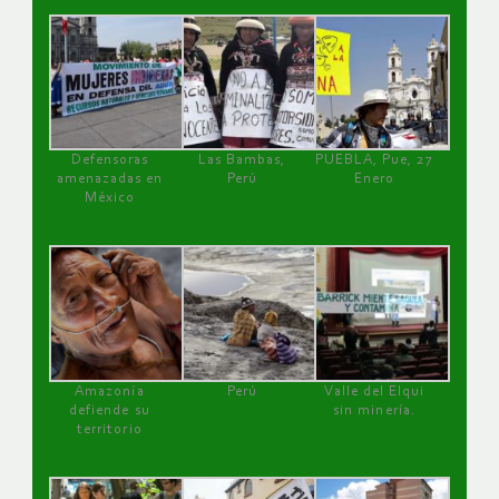
Defensoras
Las Bambas,
PUEBLA, Pue, 27
amenazadas en
Perú
Enero
México
Amazonía
Perú
Valle del Elqui
defiende su
sin minería.
territorio