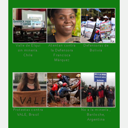
Valle de Elqui
Atentan contra
Defensoras de
sin minería.
la Defensora
Bolivia
Chile
Francisca
Márquez
Protestas contra
No a la minería ,
VALE, Brasil
Bariloche,
Argentina