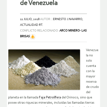
de Venezuela
11 JULIO, 2018
AUTOR:
ERNESTO J.NAVARRO,
ACTUALIDAD RT.
CONFLICTO RELACIONADO:
ARCO MINERO- LAS
BRISAS
Venezue
la no
solo
cuenta
con la
mayor
reserva
de crudo
del
planeta en la llamada
Faja Petrolífera
del Orinoco, sino que
posee otras riquezas minerales, incluidas las llamadas tierras