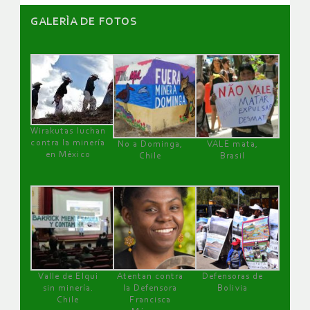
GALERÌA DE FOTOS
Wirakutas luchan
contra la minería
No a Dominga,
VALE mata,
en México
Chile
Brasil
Valle de Elqui
Atentan contra
Defensoras de
sin minería.
la Defensora
Bolivia
Chile
Francisca