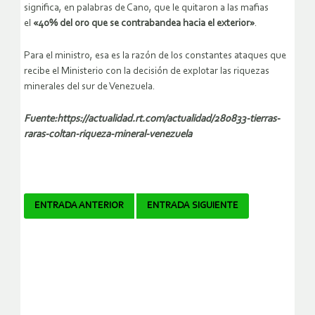
significa, en palabras de Cano, que le quitaron a las mafias
el
«40% del oro que se contrabandea hacia el exterior»
.
Para el ministro, esa es la razón de los constantes ataques que
recibe el Ministerio con la decisión de explotar las riquezas
minerales del sur de Venezuela.
Fuente:https://actualidad.rt.com/actualidad/280833-tierras-
raras-coltan-riqueza-mineral-venezuela
Navegador
ENTRADA ANTERIOR
ENTRADA SIGUIENTE
de
artículos