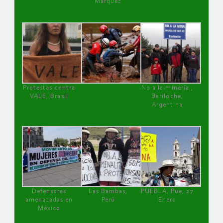
Márquez
Protestas contra
No a la minería ,
VALE, Brasil
Bariloche,
Argentina
Defensoras
Las Bambas,
PUEBLA, Pue, 27
amenazadas en
Perú
Enero
México