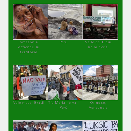
Amazonía
Perú
Valle del Elqui
defiende su
sin minería.
territorio
Vale mata, Brasil
Tía María no va !
Orinoco,
Perú
Venezuela