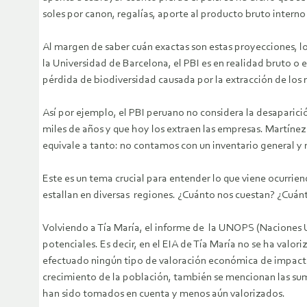
soles por canon, regalías, aporte al producto bruto interno 
Al margen de saber cuán exactas son estas proyecciones, lo
la Universidad de Barcelona, el PBI es en realidad bruto o 
pérdida de biodiversidad causada por la extracción de los re
Así por ejemplo, el PBI peruano no considera la desaparici
miles de años y que hoy los extraen las empresas. Martínez
equivale a tanto: no contamos con un inventario general y 
Este es un tema crucial para entender lo que viene ocurrie
estallan en diversas regiones. ¿Cuánto nos cuestan? ¿Cuánt
Volviendo a Tía María, el informe de la UNOPS (Naciones Un
potenciales. Es decir, en el EIA de Tía María no se ha valo
efectuado ningún tipo de valoración económica de impactos
crecimiento de la población, también se mencionan las sum
han sido tomados en cuenta y menos aún valorizados.