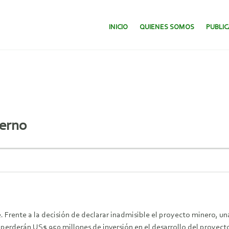
SALTAR AL CONTENIDO.
INICIO
QUIENES SOMOS
PUBLI
terno
. Frente a la decisión de declarar inadmisible el proyecto minero, u
e perderán US$ 950 millones de inversión en el desarrollo del proyec