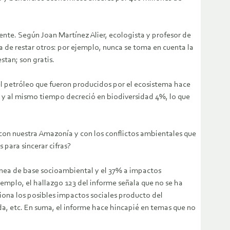
ente. Según Joan Martínez Alier, ecologista y profesor de
da de restar otros: por ejemplo, nunca se toma en cuenta la
stan; son gratis.
del petróleo que fueron producidos por el ecosistema hace
8% y al mismo tiempo decreció en biodiversidad 4%, lo que
a con nuestra Amazonía y con los conflictos ambientales que
 para sincerar cifras?
línea de base socioambiental y el 37% a impactos
jemplo, el hallazgo 123 del informe señala que no se ha
iona los posibles impactos sociales producto del
da, etc. En suma, el informe hace hincapié en temas que no