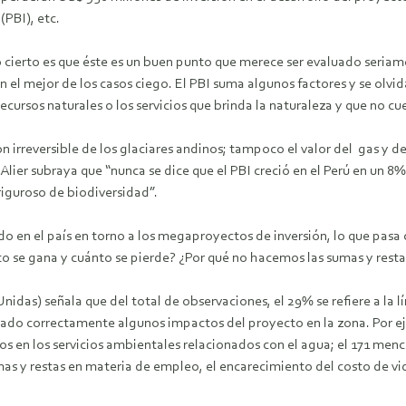
(PBI), etc.
 cierto es que éste es un buen punto que merece ser evaluado seriam
en el mejor de los casos ciego. El PBI suma algunos factores y se olvi
cursos naturales o los servicios que brinda la naturaleza y que no cue
ón irreversible de los glaciares andinos; tampoco el valor del gas y 
 Alier subraya que “nunca se dice que el PBI creció en el Perú en un 
riguroso de biodiversidad”.
ndo en el país en torno a los megaproyectos de inversión, lo que pas
o se gana y cuánto se pierde? ¿Por qué no hacemos las sumas y restas
idas) señala que del total de observaciones, el 29% se refiere a la 
rizado correctamente algunos impactos del proyecto en la zona. Por e
 en los servicios ambientales relacionados con el agua; el 171 menc
as y restas en materia de empleo, el encarecimiento del costo de vi