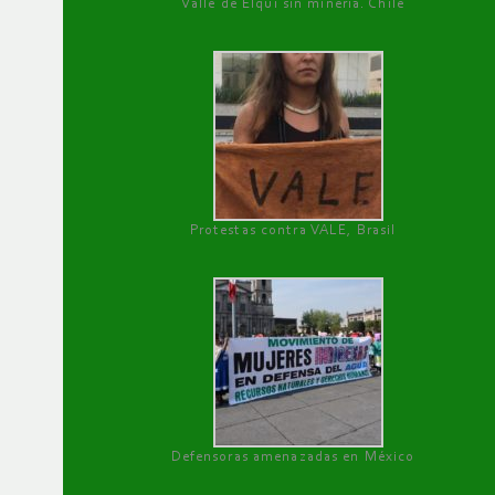
Valle de Elqui sin minería. Chile
Protestas contra VALE, Brasil
Defensoras amenazadas en México