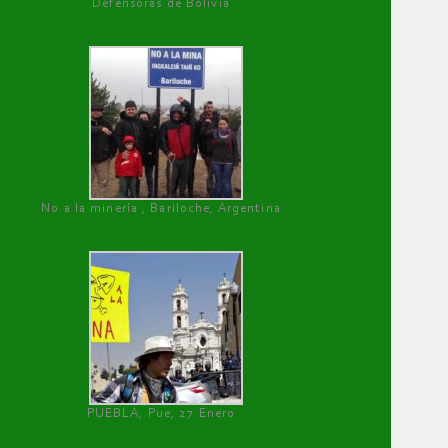
Defensoras de Bolivia
No a la minería , Bariloche, Argentina
PUEBLA, Pue, 27 Enero