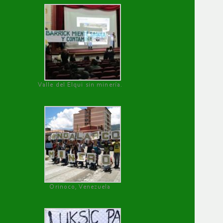
Valle del Elqui sin minería.
Orinoco, Venezuela