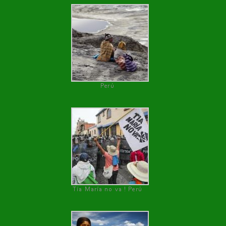
Perú
Tía María no va ! Perú