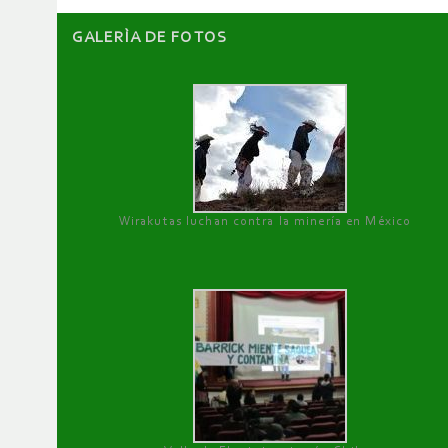
GALERÌA DE FOTOS
Wirakutas luchan contra la minería en México