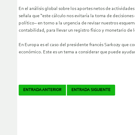
En el análisis global sobre los aportes netos de actividad
señala que “este cálculo nos evitaría la toma de decisione
político– en torno a la urgencia de revisar nuestros esquem
contabilidad, para llevar un registro físico y monetario de l
En Europa es el caso del presidente francés Sarkozy que c
económico. Este es un tema a considerar que puede ayudar a
Navegador
ENTRADA ANTERIOR
ENTRADA SIGUIENTE
de
artículos