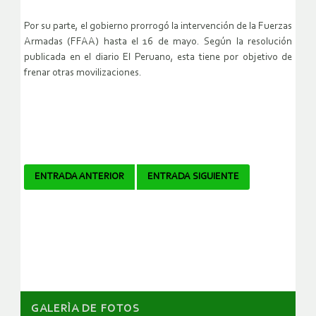
Por su parte, el gobierno prorrogó la intervención de la Fuerzas
Armadas (FFAA) hasta el 16 de mayo. Según la resolución
publicada en el diario El Peruano, esta tiene por objetivo de
frenar otras movilizaciones.
Navegador
ENTRADA ANTERIOR
ENTRADA SIGUIENTE
de
artículos
GALERÌA DE FOTOS