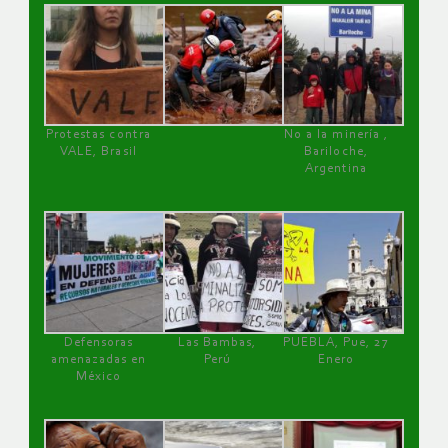
Protestas contra
No a la minería ,
VALE, Brasil
Bariloche,
Argentina
Defensoras
Las Bambas,
PUEBLA, Pue, 27
amenazadas en
Perú
Enero
México