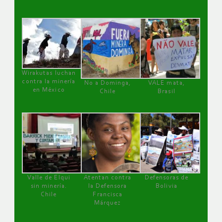
Wirakutas luchan
contra la minería
No a Dominga,
VALE mata,
en México
Chile
Brasil
Valle de Elqui
Atentan contra
Defensoras de
sin minería.
la Defensora
Bolivia
Chile
Francisca
Márquez