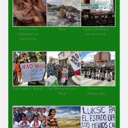
Amazonía
Perú
Valle del Elqui
defiende su
sin minería.
territorio
Vale mata, Brasil
Tía María no va !
Orinoco,
Perú
Venezuela