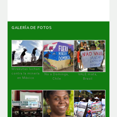
artículos
GALERÌA DE FOTOS
Wirakutas luchan
contra la minería
No a Dominga,
VALE mata,
en México
Chile
Brasil