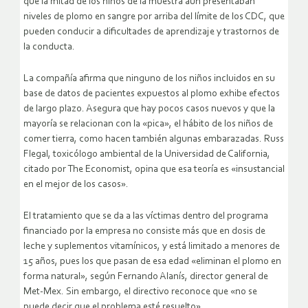
que la mitad de los niños de la muestra aún presentaban
niveles de plomo en sangre por arriba del límite de los CDC, que
pueden conducir a dificultades de aprendizaje y trastornos de
la conducta.
La compañía afirma que ninguno de los niños incluidos en su
base de datos de pacientes expuestos al plomo exhibe efectos
de largo plazo. Asegura que hay pocos casos nuevos y que la
mayoría se relacionan con la «pica», el hábito de los niños de
comer tierra, como hacen también algunas embarazadas. Russ
Flegal, toxicólogo ambiental de la Universidad de California,
citado por The Economist, opina que esa teoría es «insustancial
en el mejor de los casos».
El tratamiento que se da a las víctimas dentro del programa
financiado por la empresa no consiste más que en dosis de
leche y suplementos vitamínicos, y está limitado a menores de
15 años, pues los que pasan de esa edad «eliminan el plomo en
forma natural», según Fernando Alanís, director general de
Met-Mex. Sin embargo, el directivo reconoce que «no se
puede decir que el problema esté resuelto».