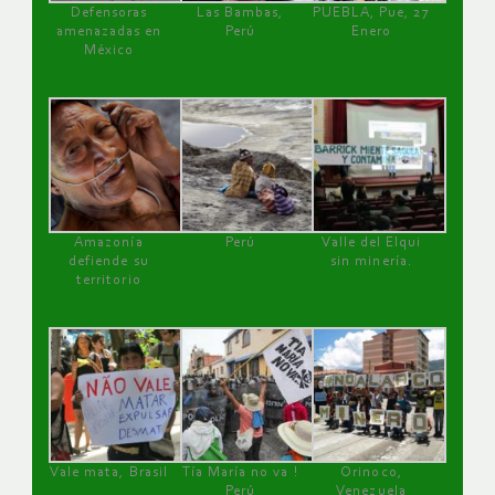
Defensoras
Las Bambas,
PUEBLA, Pue, 27
amenazadas en
Perú
Enero
México
Amazonía
Perú
Valle del Elqui
defiende su
sin minería.
territorio
Vale mata, Brasil
Tía María no va !
Orinoco,
Perú
Venezuela