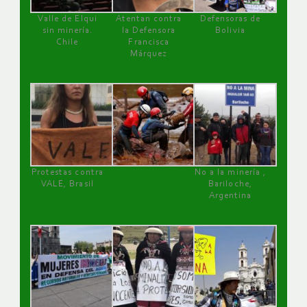
Valle de Elqui
Atentan contra
Defensoras de
sin minería.
la Defensora
Bolivia
Chile
Francisca
Márquez
Protestas contra
No a la minería ,
VALE, Brasil
Bariloche,
Argentina