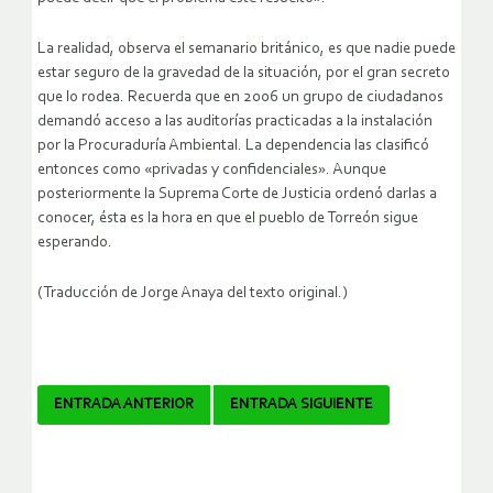
La realidad, observa el semanario británico, es que nadie puede
estar seguro de la gravedad de la situación, por el gran secreto
que lo rodea. Recuerda que en 2006 un grupo de ciudadanos
demandó acceso a las auditorías practicadas a la instalación
por la Procuraduría Ambiental. La dependencia las clasificó
entonces como «privadas y confidenciales». Aunque
posteriormente la Suprema Corte de Justicia ordenó darlas a
conocer, ésta es la hora en que el pueblo de Torreón sigue
esperando.
(Traducción de Jorge Anaya del texto original.)
Navegador
ENTRADA ANTERIOR
ENTRADA SIGUIENTE
de