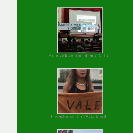
Valle de Elqui sin minería. Chile
Protestas contra VALE, Brasil