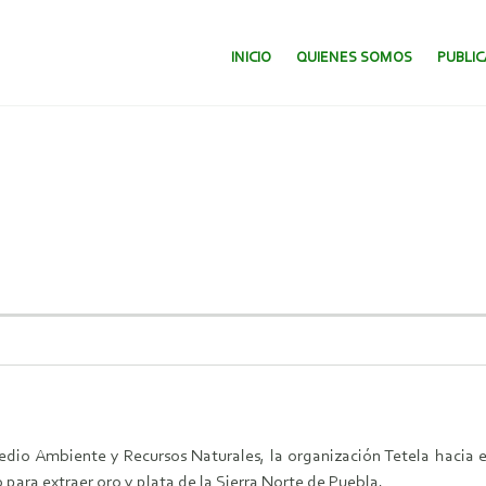
SALTAR AL CONTENIDO.
INICIO
QUIENES SOMOS
PUBLI
edio Ambiente y Recursos Naturales, la organización Tetela hacia e
 para extraer oro y plata de la Sierra Norte de Puebla.