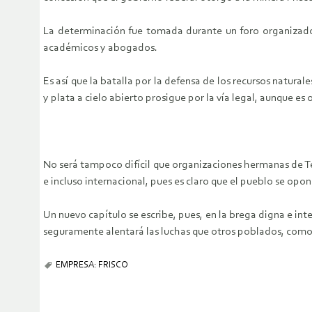
La determinación fue tomada durante un foro organizado 
académicos y abogados.
Es así que la batalla por la defensa de los recursos natura
y plata a cielo abierto prosigue por la vía legal, aunque es 
No será tampoco difícil que organizaciones hermanas de Te
e incluso internacional, pues es claro que el pueblo se op
Un nuevo capítulo se escribe, pues, en la brega digna e inte
seguramente alentará las luchas que otros poblados, como
EMPRESA: FRISCO