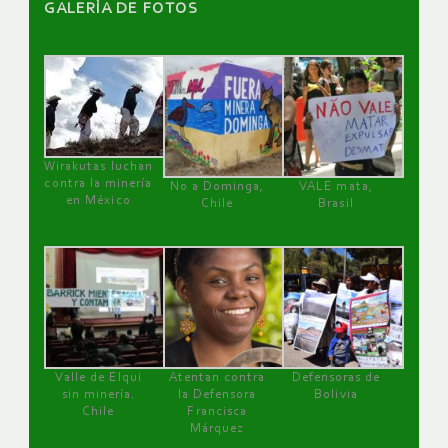
GALERÌA DE FOTOS
Wirakutas luchan
contra la minería
No a Dominga,
VALE mata,
en México
Chile
Brasil
Valle de Elqui
Atentan contra
Defensoras de
sin minería.
la Defensora
Bolivia
Chile
Francisca
Márquez