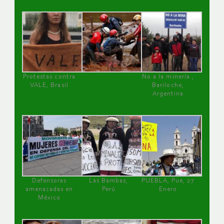
Protestas contra
No a la minería ,
VALE, Brasil
Bariloche,
Argentina
Defensoras
Las Bambas,
PUEBLA, Pue, 27
amenazadas en
Perú
Enero
México