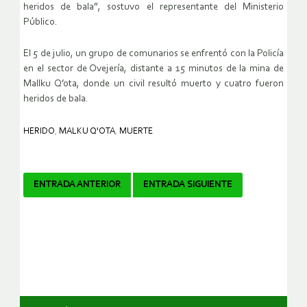
heridos de bala”, sostuvo el representante del Ministerio
Público.
El 5 de julio, un grupo de comunarios se enfrentó con la Policía
en el sector de Ovejería, distante a 15 minutos de la mina de
Mallku Q’ota, donde un civil resultó muerto y cuatro fueron
heridos de bala.
HERIDO
,
MALKU Q'OTA
,
MUERTE
Navegador
ENTRADA ANTERIOR
ENTRADA SIGUIENTE
de
artículos