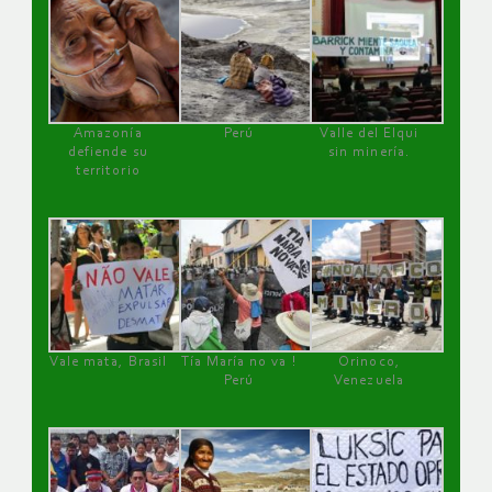
Amazonía
Perú
Valle del Elqui
defiende su
sin minería.
territorio
Vale mata, Brasil
Tía María no va !
Orinoco,
Perú
Venezuela