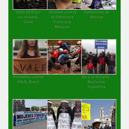
Valle de Elqui
Atentan contra
Defensoras de
sin minería.
la Defensora
Bolivia
Chile
Francisca
Márquez
Protestas contra
No a la minería ,
VALE, Brasil
Bariloche,
Argentina