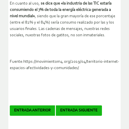
En cuanto al uso,
se dice que «la industria de las TIC estaría
consumiendo el 7% de toda la energía eléctrica generada a
nivel mundial»
, siendo que la gran mayoría de ese porcentaje
(entre el 82% y el 84%) sería consumo realizado por las y los
usuarios finales. Las cadenas de mensajes, nuestras redes
sociales, nuestras fotos de gatitos, no son inmateriales.
Fuente:https://movimientom4.org/2019/04/territorio-internet-
espacios-afectividades-y-comunidades/
Navegador
ENTRADA ANTERIOR
ENTRADA SIGUIENTE
de