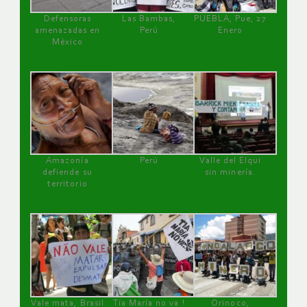
Defensoras
Las Bambas,
PUEBLA, Pue, 27
amenazadas en
Perú
Enero
México
Amazonía
Perú
Valle del Elqui
defiende su
sin minería.
territorio
Vale mata, Brasil
Tía María no va !
Orinoco,