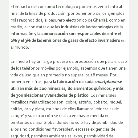
El impacto del consumo tecnológico podemos verlo tanto al
final de la linea de producción [por poner uno de los ejemplos
más reconocidos, el basurero electrónico de Ghana], como en
medio, al constatar que l
as industrias de las tecnologías de la
información y la comunicación son responsables de entre el
2% y el 3% de las emisiones de gases de efecto invernadero
en
el mundo.
En medio hay un largo proceso de producción que para el caso
de los teléfonos móviles por ejemplo, sabemos que tienen una
vida de uso que en promedio no supera los 18 meses. Por
ponerlo en cifras,
para la fabricación de cada
smartphone
se
utilizan más de 200 minerales, 80 elementos químicos, y más
de 300 aleaciones y variedades de plástico
. Los minerales
metálicos más utilizados son: cobre, estaño, cobalto, níquel,
coltán, oro y plata, muchos de ellos llamados ‘minerales de
sangre’ y su extracción se realiza en mayor medida en
territorios del Sur Global donde no solo hay disponibilidad de
ellos sino condiciones ‘favorables’: escasas exigencias de
seguridad, permisos ambientales laxos, permisividad de