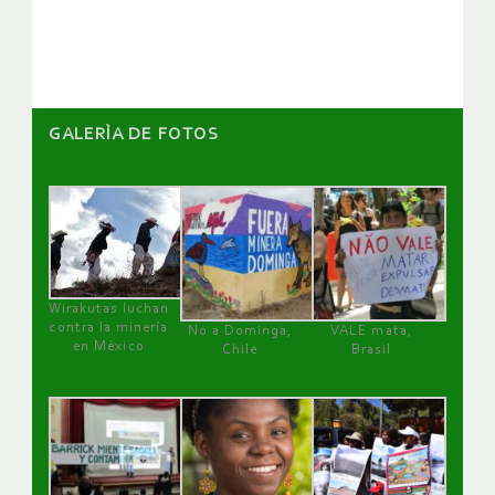
artículos
GALERÌA DE FOTOS
Wirakutas luchan
contra la minería
No a Dominga,
VALE mata,
en México
Chile
Brasil