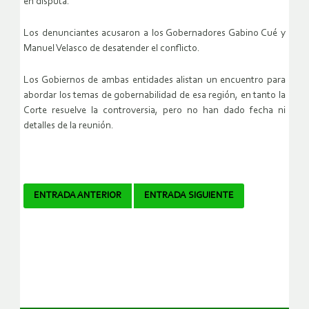
en disputa.
Los denunciantes acusaron a los Gobernadores Gabino Cué y
Manuel Velasco de desatender el conflicto.
Los Gobiernos de ambas entidades alistan un encuentro para
abordar los temas de gobernabilidad de esa región, en tanto la
Corte resuelve la controversia, pero no han dado fecha ni
detalles de la reunión.
Navegador
ENTRADA ANTERIOR
ENTRADA SIGUIENTE
de
artículos