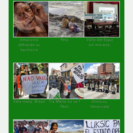
Amazonía
Perú
Valle del Elqui
defiende su
sin minería.
territorio
Vale mata, Brasil
Tía María no va !
Orinoco,
Perú
Venezuela