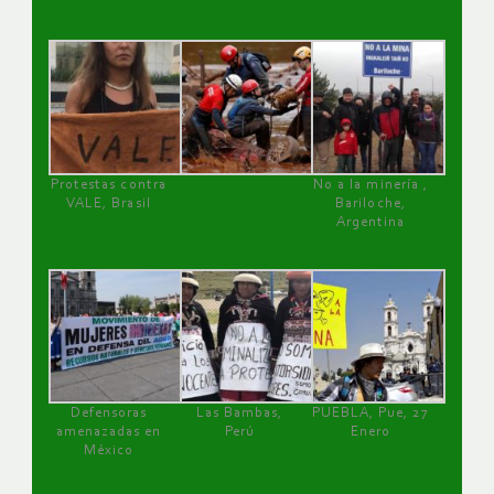
Protestas contra
No a la minería ,
VALE, Brasil
Bariloche,
Argentina
Defensoras
Las Bambas,
PUEBLA, Pue, 27
amenazadas en
Perú
Enero
México