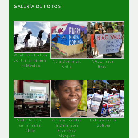
GALERÌA DE FOTOS
Wirakutas luchan
contra la minería
No a Dominga,
VALE mata,
en México
Chile
Brasil
Valle de Elqui
Atentan contra
Defensoras de
sin minería.
la Defensora
Bolivia
Chile
Francisca
Márquez