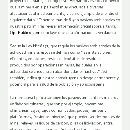
proyecto Tía María, el congresista Hernando Cevallos comentó
que la minería en el país está muy vinculada a diversas
afectaciones al medioambiente, y como ejemplo de ello, dio el
siguiente dato: “Tenemos más de 8.500 pasivos ambientales en
nuestra patria”. Tras revisar información oficial sobre el tema,
Ojo-Publico.com
concluye que esta afirmación es verdadera.
Según la Ley N°28271, que regula los pasivos ambientales de la
actividad minera, estos se definen como “las instalaciones,
efluentes, emisiones, restos o depósitos de residuos
producidos por operaciones mineras, las cuales en la
actualidad se encuentran abandonadas o inactivas”. Así
también, indica que estos constituyen un riesgo permanente y
potencial para la salud de la población y su ecosistema.
La normativa tipifica también los pasivos ambientales mineros
en ‘labores mineras’, que son por ejemplo, bocaminas,
chimeneas, tajos, tajos comunicados, piques, rampas y
plataformas; ‘residuos mineros’, que pueden ser desmontes de
mina, relaves, residuos de carbón, pilas de lixiviación, entre
otros; pasivos relacionados a ‘infraestructura’, como