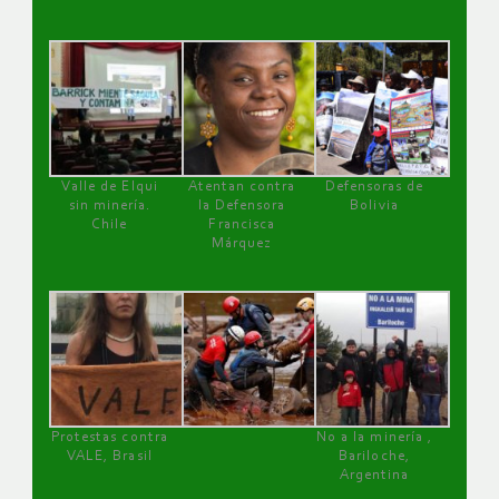
Valle de Elqui
Atentan contra
Defensoras de
sin minería.
la Defensora
Bolivia
Chile
Francisca
Márquez
Protestas contra
No a la minería ,
VALE, Brasil
Bariloche,
Argentina