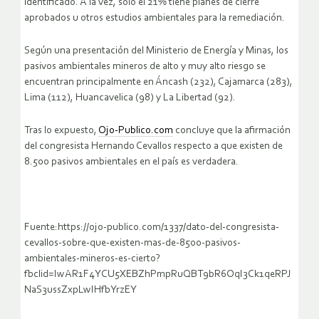
identificado. A la vez, solo el 21% tiene planes de cierre
aprobados u otros estudios ambientales para la remediación.
Según una presentación del Ministerio de Energía y Minas, los
pasivos ambientales mineros de alto y muy alto riesgo se
encuentran principalmente en Áncash (232), Cajamarca (283),
Lima (112), Huancavelica (98) y La Libertad (92).
Tras lo expuesto,
Ojo-Publico.com
concluye que la afirmación
del congresista Hernando Cevallos respecto a que existen de
8.500 pasivos ambientales en el país es verdadera.
Fuente:https://ojo-publico.com/1337/dato-del-congresista-
cevallos-sobre-que-existen-mas-de-8500-pasivos-
ambientales-mineros-es-cierto?
fbclid=IwAR1F4YCU5XEBZhPmpRuQBT9bR6OqI3Ck1qeRPJ
NaS3ussZxpLwIHfbYrzEY