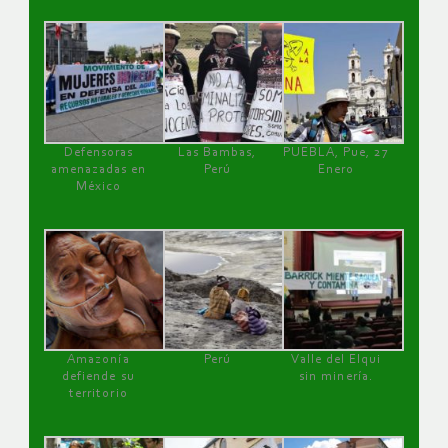
Defensoras
Las Bambas,
PUEBLA, Pue, 27
amenazadas en
Perú
Enero
México
Amazonía
Perú
Valle del Elqui
defiende su
sin minería.
territorio