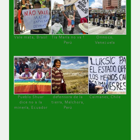
Vale mata, Brasil
Tía María no va !
Orinoco,
Perú
Venezuela
Pueblo Shuar
defensora de la
Caimanes, Chile
dice no a la
tierra, Melchora,
minería, Ecuador
Perú