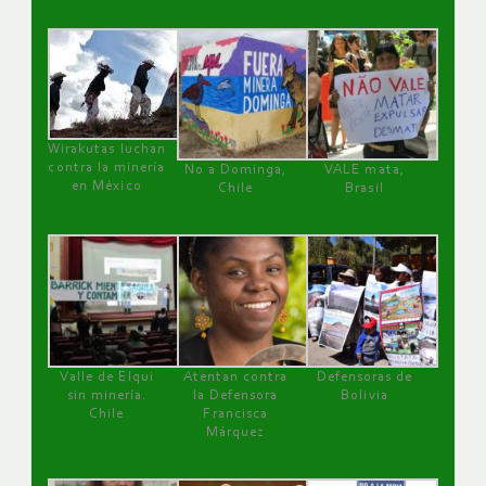
Wirakutas luchan
contra la minería
No a Dominga,
VALE mata,
en México
Chile
Brasil
Valle de Elqui
Atentan contra
Defensoras de
sin minería.
la Defensora
Bolivia
Chile
Francisca
Márquez