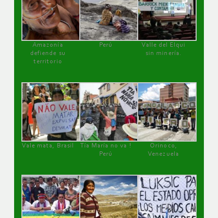
Amazonía
Perú
Valle del Elqui
defiende su
sin minería.
territorio
Vale mata, Brasil
Tía María no va !
Orinoco,
Perú
Venezuela