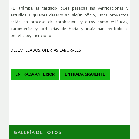
«El trámite es tardado pues pasadas las verificaciones y
estudios a quienes desarrollan algún oficio; unos proyectos
están en proceso de aprobación, y otros como estéticas,
carpinterías y tortillerías de haría y maíz han recibido el
beneficio», mencionó.
DESEMPLEADOS
,
OFERTAS LABORALES
Navegador
ENTRADA ANTERIOR
ENTRADA SIGUIENTE
de
artículos
GALERÌA DE FOTOS