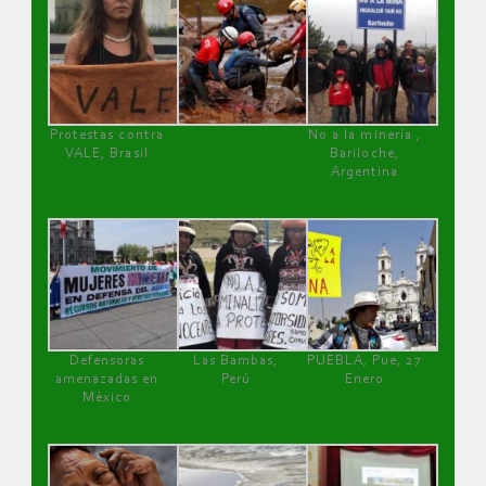
Protestas contra
No a la minería ,
VALE, Brasil
Bariloche,
Argentina
Defensoras
Las Bambas,
PUEBLA, Pue, 27
amenazadas en
Perú
Enero
México