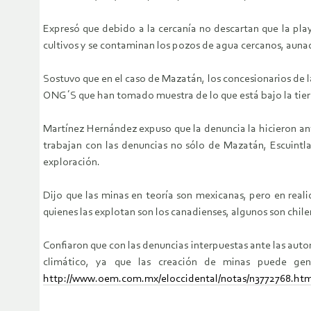
Expresó que debido a la cercanía no descartan que la play
cultivos y se contaminan los pozos de agua cercanos, auna
Sostuvo que en el caso de Mazatán, los concesionarios de la 
ONG´S que han tomado muestra de lo que está bajo la tierr
Martínez Hernández expuso que la denuncia la hicieron ant
trabajan con las denuncias no sólo de Mazatán, Escuintl
exploración.
Dijo que las minas en teoría son mexicanas, pero en real
quienes las explotan son los canadienses, algunos son chile
Confiaron que con las denuncias interpuestas ante las auto
climático, ya que las creación de minas puede gen
http://www.oem.com.mx/eloccidental/notas/n3772768.