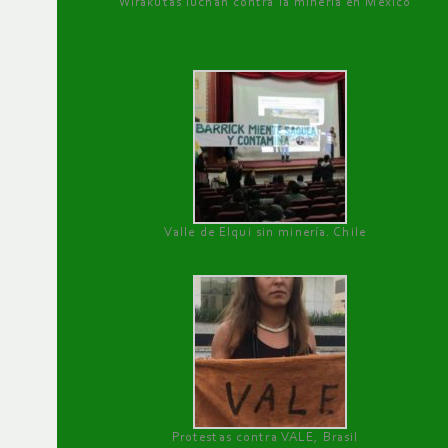
Wirakutas luchan contra la minería en México
Valle de Elqui sin minería. Chile
Protestas contra VALE, Brasil