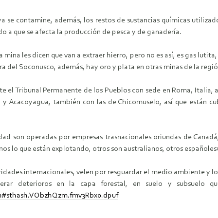
a se contamine, además, los restos de sustancias químicas utilizado
do a que se afecta la producción de pesca y de ganadería.
mina les dicen que van a extraer hierro, pero no es así, es gas lutita,
a del Soconusco, además, hay oro y plata en otras minas de la regió
e el Tribunal Permanente de los Pueblos con sede en Roma, Italia, as
a y Acacoyagua, también con las de Chicomuselo, así que están c
idad son operadas por empresas trasnacionales oriundas de Canadá
nos lo que están explotando, otros son australianos, otros españoles
ridades internacionales, velen por resguardar el medio ambiente y l
erar deterioros en la capa forestal, en suelo y subsuelo q
htm#sthash.VObzhQzm.fmv3Rbx0.dpuf