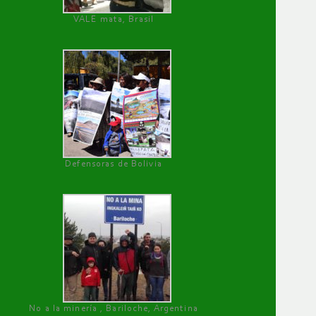
VALE mata, Brasil
Defensoras de Bolivia
No a la minería , Bariloche, Argentina