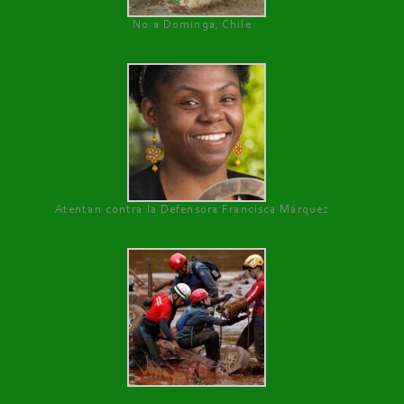
No a Dominga, Chile
Atentan contra la Defensora Francisca Márquez