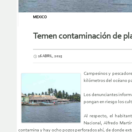
MEXICO
Temen contaminación de pla
16 ABRIL, 2015
Campesinos y pescadores
kilómetros del océano pac
Los denunciantes informa
pongan en riesgo los cult
Al respecto, el habita
Nacional, Alfredo Martí
contamina y hay ocho pozos perforados ahí, de donde extr