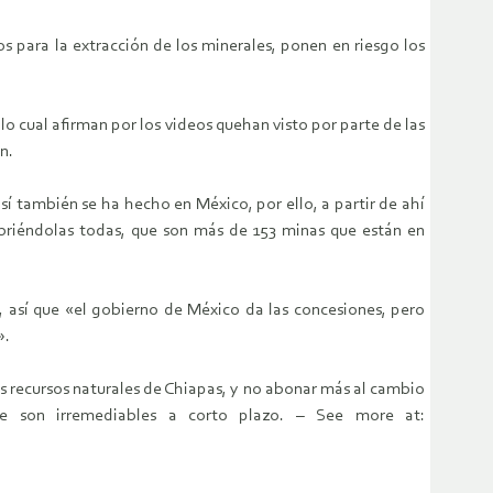
s para la extracción de los minerales, ponen en riesgo los
 lo cual afirman por los videos quehan visto por parte de las
n.
í también se ha hecho en México, por ello, a partir de ahí
ubriéndolas todas, que son más de 153 minas que están en
, así que «el gobierno de México da las concesiones, pero
».
os recursos naturales de Chiapas, y no abonar más al cambio
ue son irremediables a corto plazo. – See more at: