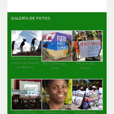
GALERÌA DE FOTOS
Wirakutas luchan
contra la minería
No a Dominga,
VALE mata,
en México
Chile
Brasil
Valle de Elqui
Atentan contra
Defensoras de