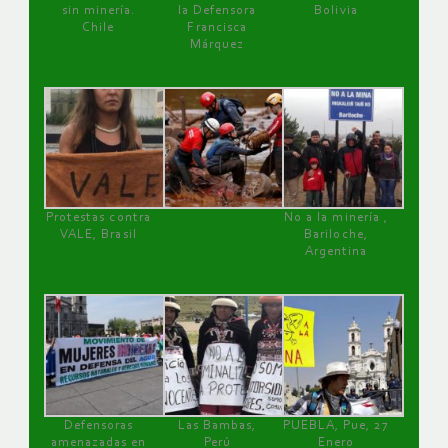
sin minería.
la Defensora
Bolivia
Chile
Francisca
Márquez
Protestas contra
No a la minería ,
VALE, Brasil
Bariloche,
Argentina
Defensoras
Las Bambas,
PUEBLA, Pue, 27
amenazadas en
Perú
Enero