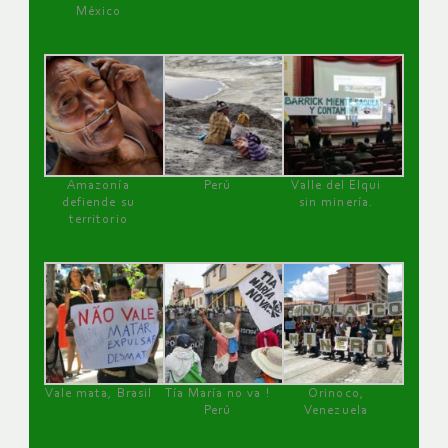
México
Amazonía
Perú
Valle del Elqui
defiende su
sin minería.
territorio
Vale mata, Brasil
Tía María no va !
Orinoco,
Perú
Venezuela