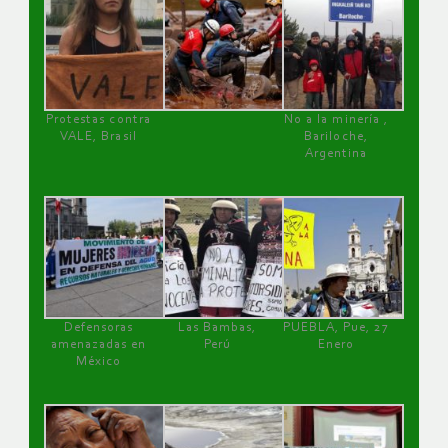
Protestas contra
No a la minería ,
VALE, Brasil
Bariloche,
Argentina
Defensoras
Las Bambas,
PUEBLA, Pue, 27
amenazadas en
Perú
Enero
México