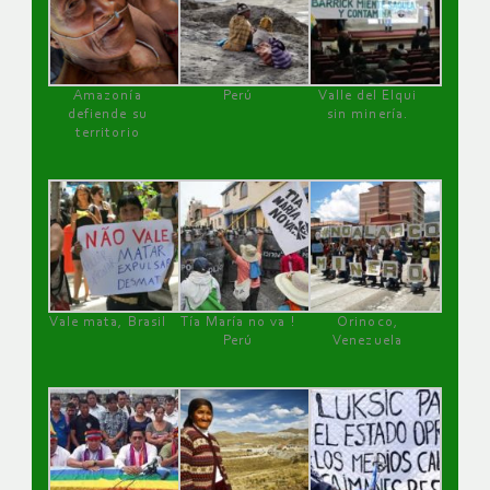
Amazonía
Perú
Valle del Elqui
defiende su
sin minería.
territorio
Vale mata, Brasil
Tía María no va !
Orinoco,
Perú
Venezuela