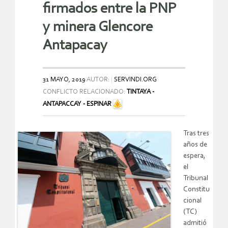
firmados entre la PNP
y minera Glencore
Antapacay
31 MAYO, 2019
AUTOR:
SERVINDI.ORG
CONFLICTO RELACIONADO:
TINTAYA -
ANTAPACCAY - ESPINAR
Tras tres
años de
espera,
el
Tribunal
Constitu
cional
(TC)
admitió