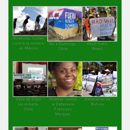
Wirakutas luchan
contra la minería
No a Dominga,
VALE mata,
en México
Chile
Brasil
Valle de Elqui
Atentan contra
Defensoras de
sin minería.
la Defensora
Bolivia
Chile
Francisca
Márquez