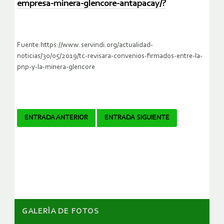
empresa-minera-glencore-antapacay/?
Fuente:https://www.servindi.org/actualidad-
noticias/30/05/2019/tc-revisara-convenios-firmados-entre-la-
pnp-y-la-minera-glencore
Navegador
ENTRADA ANTERIOR
ENTRADA SIGUIENTE
de
artículos
GALERÌA DE FOTOS