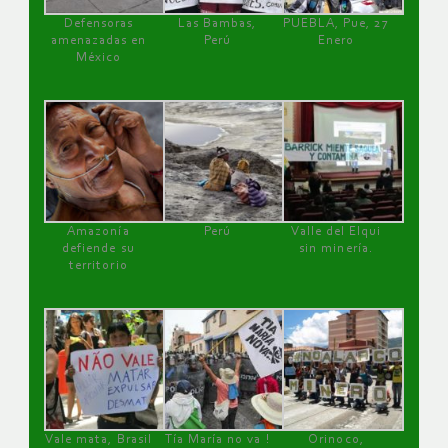
Defensoras
Las Bambas,
PUEBLA, Pue, 27
amenazadas en
Perú
Enero
México
Amazonía
Perú
Valle del Elqui
defiende su
sin minería.
territorio
Vale mata, Brasil
Tía María no va !
Orinoco,