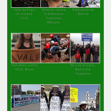
Valle de Elqui
Atentan contra
Defensoras de
sin minería.
la Defensora
Bolivia
Chile
Francisca
Márquez
Protestas contra
No a la minería ,
VALE, Brasil
Bariloche,
Argentina