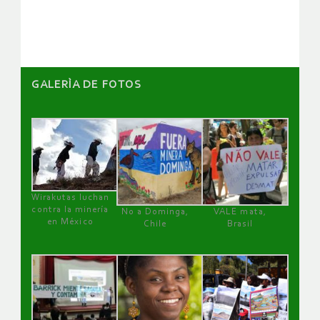
artículos
GALERÌA DE FOTOS
Wirakutas luchan
contra la minería
No a Dominga,
VALE mata,
en México
Chile
Brasil