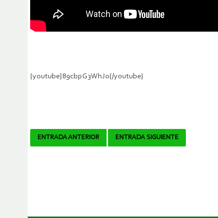
{youtube}89cbpG3WhJo{/youtube}
Navegador
ENTRADA ANTERIOR
ENTRADA SIGUIENTE
de
artículos