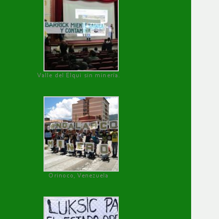
Valle del Elqui sin minería.
Orinoco, Venezuela