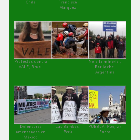
Chile
Francisca
Márquez
Protestas contra
No a la minería ,
VALE, Brasil
Bariloche,
Argentina
Defensoras
Las Bambas,
PUEBLA, Pue, 27
amenazadas en
Perú
Enero
México