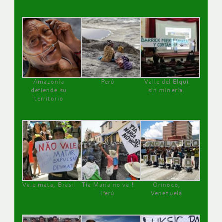
Amazonía
Perú
Valle del Elqui
defiende su
sin minería.
territorio
Vale mata, Brasil
Tía María no va !
Orinoco,
Perú
Venezuela