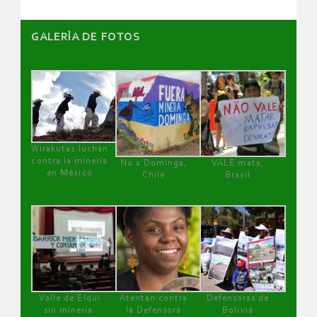
GALERÌA DE FOTOS
Wirakutas luchan
contra la minería
No a Dominga,
VALE mata,
en México
Chile
Brasil
Valle de Elqui
Atentan contra
Defensoras de
sin minería.
la Defensora
Bolivia