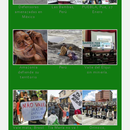
Defensoras
Las Bambas,
PUEBLA, Pue, 27
amenazadas en
Perú
Enero
México
Amazonía
Perú
Valle del Elqui
defiende su
sin minería.
territorio
Vale mata, Brasil
Tía María no va !
Orinoco,