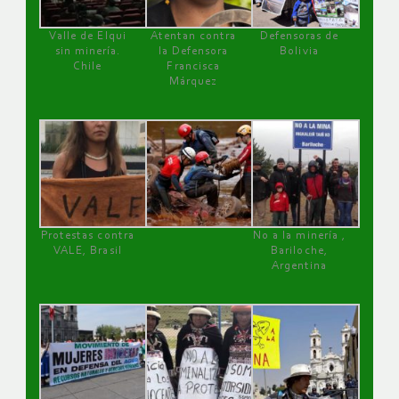
Valle de Elqui
Atentan contra
Defensoras de
sin minería.
la Defensora
Bolivia
Chile
Francisca
Márquez
Protestas contra
No a la minería ,
VALE, Brasil
Bariloche,
Argentina