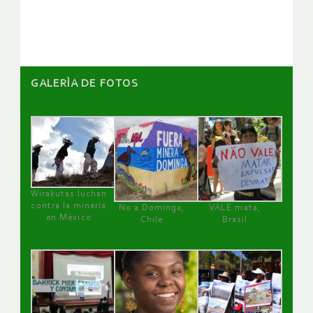
GALERÌA DE FOTOS
Wirakutas luchan
contra la minería
No a Dominga,
VALE mata,
en México
Chile
Brasil