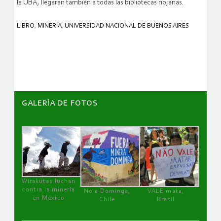
la UBA, llegarán también a todas las bibliotecas riojanas.
LIBRO
,
MINERÍA
,
UNIVERSIDAD NACIONAL DE BUENOS AIRES
GALERÌA DE FOTOS
Wirakutas luchan
contra la minería
No a Dominga,
VALE mata,
en México
Chile
Brasil