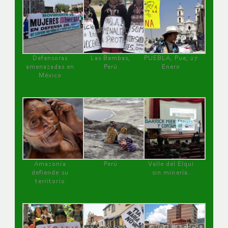
Defensoras
Las Bambas,
PUEBLA, Pue, 27
amenazadas en
Perú
Enero
México
Amazonía
Perú
Valle del Elqui
defiende su
sin minería.
territorio