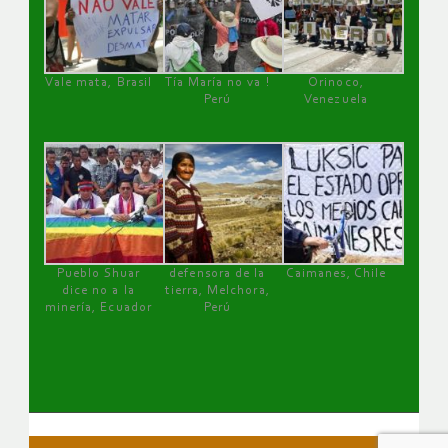
Vale mata, Brasil
Tía María no va !
Orinoco,
Perú
Venezuela
Pueblo Shuar
defensora de la
Caimanes, Chile
dice no a la
tierra, Melchora,
minería, Ecuador
Perú