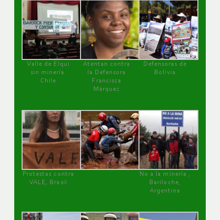
Valle de Elqui
Atentan contra
Defensoras de
sin minería.
la Defensora
Bolivia
Chile
Francisca
Márquez
Protestas contra
No a la minería ,
VALE, Brasil
Bariloche,
Argentina