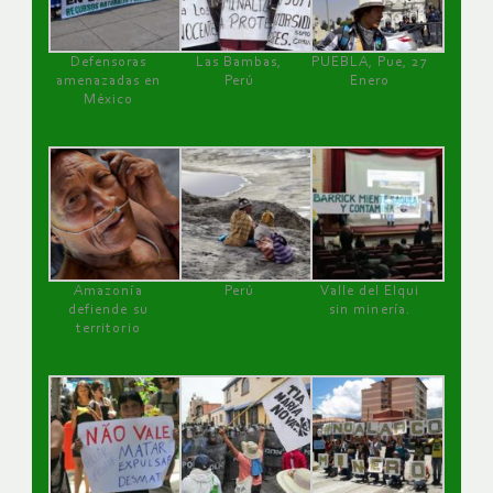
Defensoras
Las Bambas,
PUEBLA, Pue, 27
amenazadas en
Perú
Enero
México
Amazonía
Perú
Valle del Elqui
defiende su
sin minería.
territorio