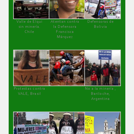
Valle de Elqui
Atentan contra
Defensoras de
sin minería.
la Defensora
Bolivia
Chile
Francisca
Márquez
Protestas contra
No a la minería ,
VALE, Brasil
Bariloche,
Argentina