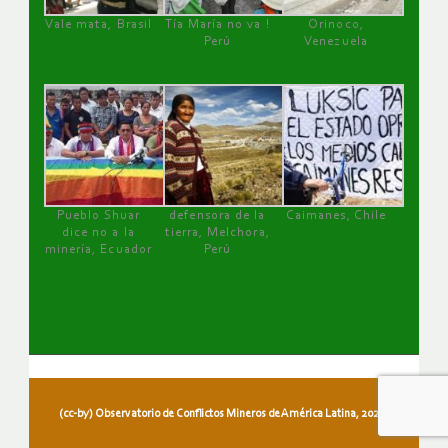
Vale mata, Brasil
Tía María no va !
Orinoco,
Perú
Venezuela
Pueblo Shuar
defensora de la
Caimanes, Chile
dice no a la
tierra, Melchora,
minería, Ecuador
Perú
(cc-by) Observatorio de Conflictos Mineros de América Latina, 2026