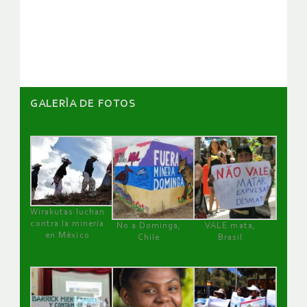
GALERÌA DE FOTOS
Wirakutas luchan
contra la minería
No a Dominga,
VALE mata,
en México
Chile
Brasil