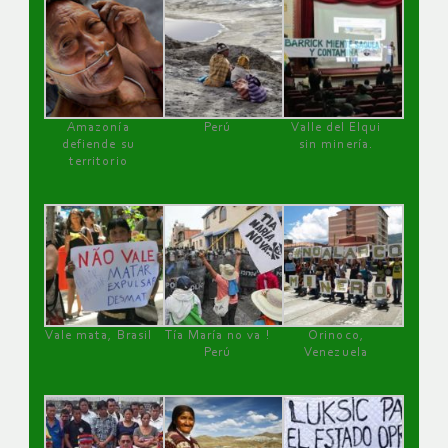
Amazonía
Perú
Valle del Elqui
defiende su
sin minería.
territorio
Vale mata, Brasil
Tía María no va !
Orinoco,
Perú
Venezuela