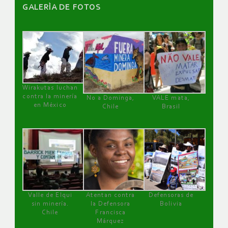
GALERÌA DE FOTOS
Wirakutas luchan
contra la minería
No a Dominga,
VALE mata,
en México
Chile
Brasil
Valle de Elqui
Atentan contra
Defensoras de
sin minería.
la Defensora
Bolivia
Chile
Francisca
Márquez