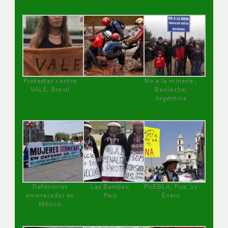
Protestas contra
No a la minería ,
VALE, Brasil
Bariloche,
Argentina
Defensoras
Las Bambas,
PUEBLA, Pue, 27
amenazadas en
Perú
Enero
México