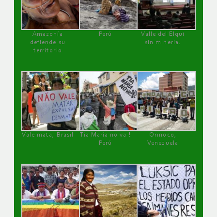
Amazonía
Perú
Valle del Elqui
defiende su
sin minería.
territorio
Vale mata, Brasil
Tía María no va !
Orinoco,
Perú
Venezuela