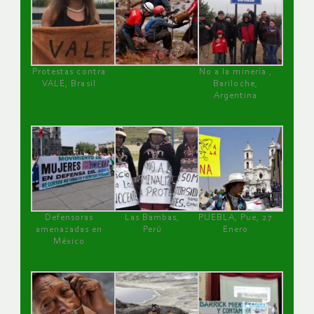
Protestas contra
No a la minería ,
VALE, Brasil
Bariloche,
Argentina
Defensoras
Las Bambas,
PUEBLA, Pue, 27
amenazadas en
Perú
Enero
México