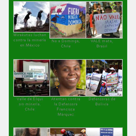
Wirakutas luchan
contra la minería
No a Dominga,
VALE mata,
en México
Chile
Brasil
Valle de Elqui
Atentan contra
Defensoras de
sin minería.
la Defensora
Bolivia
Chile
Francisca
Márquez