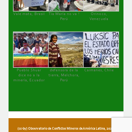
Vale mata, Brasil
Tía María no va !
Orinoco,
Perú
Venezuela
Pueblo Shuar
defensora de la
Caimanes, Chile
dice no a la
tierra, Melchora,
minería, Ecuador
Perú
(cc-by) Observatorio de Conflictos Mineros de América Latina, 2026