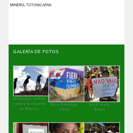
MINERÍA
,
TOTONICAPÁN
GALERÌA DE FOTOS
Wirakutas luchan
contra la minería
No a Dominga,
VALE mata,
en México
Chile
Brasil