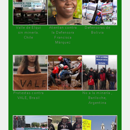
Valle de Elqui
Atentan contra
Defensoras de
sin minería.
la Defensora
Bolivia
Chile
Francisca
Márquez
Protestas contra
No a la minería ,
VALE, Brasil
Bariloche,
Argentina