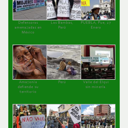
Defensoras
Las Bambas,
PUEBLA, Pue, 27
amenazadas en
Perú
Enero
México
Amazonía
Perú
Valle del Elqui
defiende su
sin minería.
territorio