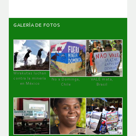
GALERÌA DE FOTOS
Wirakutas luchan
contra la minería
No a Dominga,
VALE mata,
en México
Chile
Brasil