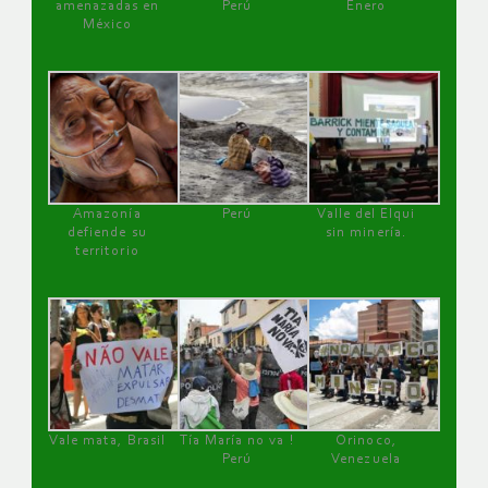
amenazadas en
Perú
Enero
México
Amazonía
Perú
Valle del Elqui
defiende su
sin minería.
territorio
Vale mata, Brasil
Tía María no va !
Orinoco,
Perú
Venezuela