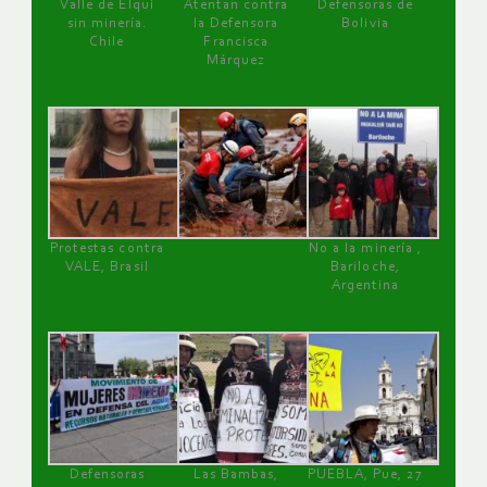
Valle de Elqui
Atentan contra
Defensoras de
sin minería.
la Defensora
Bolivia
Chile
Francisca
Márquez
Protestas contra
No a la minería ,
VALE, Brasil
Bariloche,
Argentina
Defensoras
Las Bambas,
PUEBLA, Pue, 27