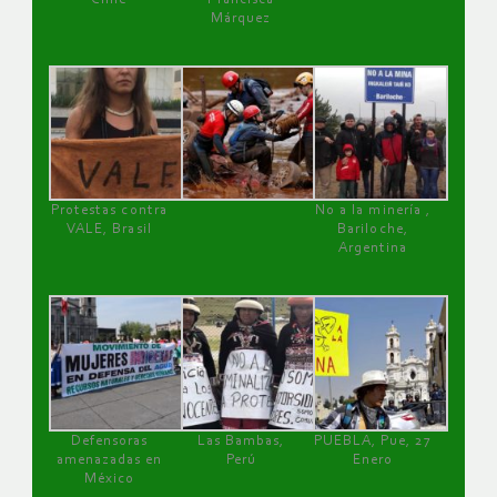
Márquez
Protestas contra
No a la minería ,
VALE, Brasil
Bariloche,
Argentina
Defensoras
Las Bambas,
PUEBLA, Pue, 27
amenazadas en
Perú
Enero
México