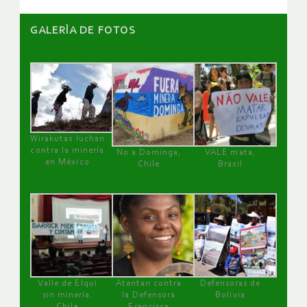
GALERÌA DE FOTOS
Wirakutas luchan
contra la minería
No a Dominga,
VALE mata,
en México
Chile
Brasil
Valle de Elqui
Atentan contra
Defensoras de
sin minería.
la Defensora
Bolivia
Chile
Francisca