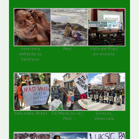
Amazonía
Perú
Valle del Elqui
defiende su
sin minería.
territorio
Vale mata, Brasil
Tía María no va !
Orinoco,
Perú
Venezuela