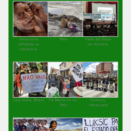
Amazonía
Perú
Valle del Elqui
defiende su
sin minería.
territorio
Vale mata, Brasil
Tía María no va !
Orinoco,
Perú
Venezuela