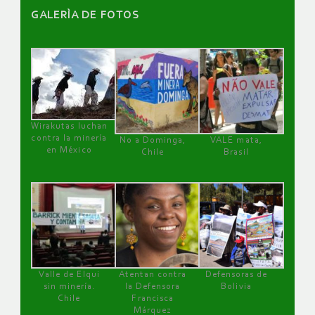
GALERÌA DE FOTOS
Wirakutas luchan
contra la minería
No a Dominga,
VALE mata,
en México
Chile
Brasil
Valle de Elqui
Atentan contra
Defensoras de
sin minería.
la Defensora
Bolivia
Chile
Francisca
Márquez