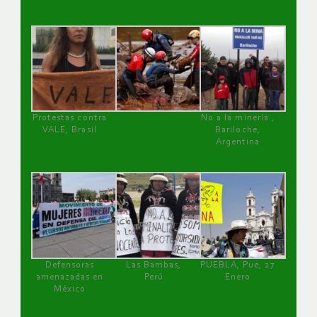
Protestas contra
No a la minería ,
VALE, Brasil
Bariloche,
Argentina
Defensoras
Las Bambas,
PUEBLA, Pue, 27
amenazadas en
Perú
Enero
México