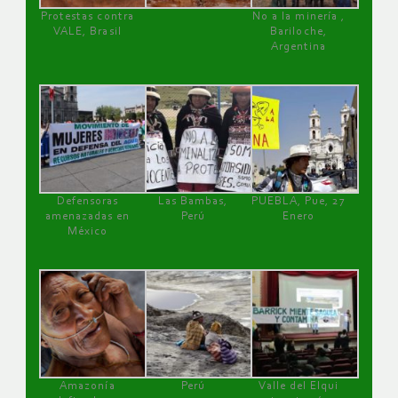
Protestas contra
No a la minería ,
VALE, Brasil
Bariloche,
Argentina
Defensoras
Las Bambas,
PUEBLA, Pue, 27
amenazadas en
Perú
Enero
México
Amazonía
Perú
Valle del Elqui