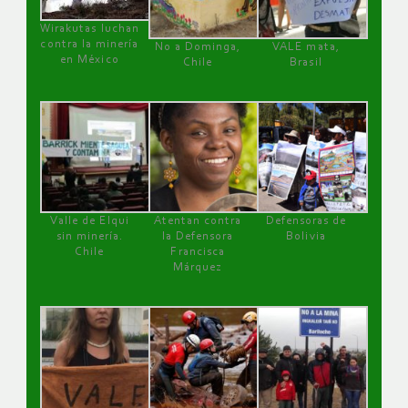
Wirakutas luchan
contra la minería
No a Dominga,
VALE mata,
en México
Chile
Brasil
Valle de Elqui
Atentan contra
Defensoras de
sin minería.
la Defensora
Bolivia
Chile
Francisca
Márquez