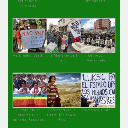
defiende su
sin minería.
territorio
Vale mata, Brasil
Tía María no va !
Orinoco,
Perú
Venezuela
Pueblo Shuar
defensora de la
Caimanes, Chile
dice no a la
tierra, Melchora,
minería, Ecuador
Perú