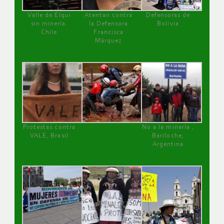
Valle de Elqui
Atentan contra
Defensoras de
sin minería.
la Defensora
Bolivia
Chile
Francisca
Márquez
Protestas contra
No a la minería ,
VALE, Brasil
Bariloche,
Argentina