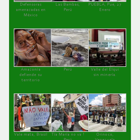
Defensoras
Las Bambas,
PUEBLA, Pue, 27
amenazadas en
Perú
Enero
México
Amazonía
Perú
Valle del Elqui
defiende su
sin minería.
territorio
Vale mata, Brasil
Tía María no va !
Orinoco,
Perú
Venezuela