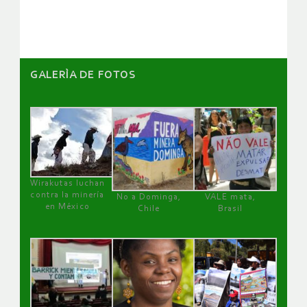
GALERÌA DE FOTOS
Wirakutas luchan
contra la minería
No a Dominga,
VALE mata,
en México
Chile
Brasil