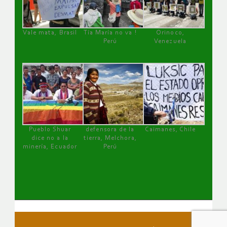
Vale mata, Brasil
Tía María no va !
Orinoco,
Perú
Venezuela
Pueblo Shuar
defensora de la
Caimanes, Chile
dice no a la
tierra, Melchora,
minería, Ecuador
Perú