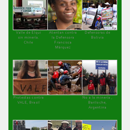
Valle de Elqui
Atentan contra
Defensoras de
sin minería.
la Defensora
Bolivia
Chile
Francisca
Márquez
Protestas contra
No a la minería ,
VALE, Brasil
Bariloche,
Argentina