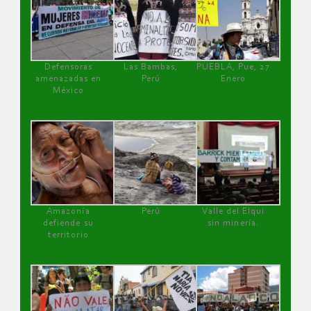
Defensoras
Las Bambas,
PUEBLA, Pue, 27
amenazadas en
Perú
Enero
México
Amazonía
Perú
Valle del Elqui
defiende su
sin minería.
territorio