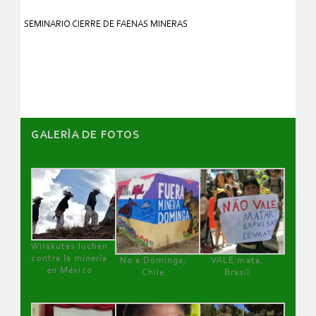
SEMINARIO CIERRE DE FAENAS MINERAS
GALERÌA DE FOTOS
Wirakutas luchan
contra la minería
No a Dominga,
VALE mata,
en México
Chile
Brasil