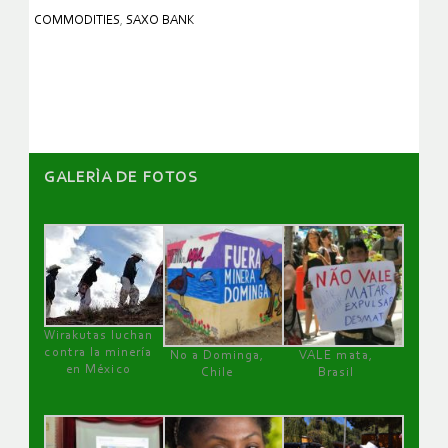
COMMODITIES
,
SAXO BANK
GALERÌA DE FOTOS
Wirakutas luchan
contra la minería
No a Dominga,
VALE mata,
en México
Chile
Brasil