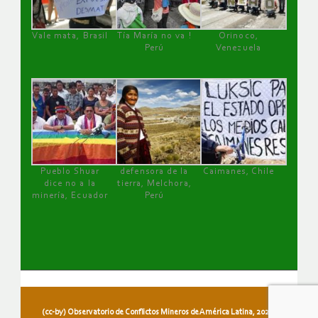
Vale mata, Brasil
Tía María no va !
Orinoco,
Perú
Venezuela
Pueblo Shuar
defensora de la
Caimanes, Chile
dice no a la
tierra, Melchora,
minería, Ecuador
Perú
(cc-by) Observatorio de Conflictos Mineros de América Latina, 2026