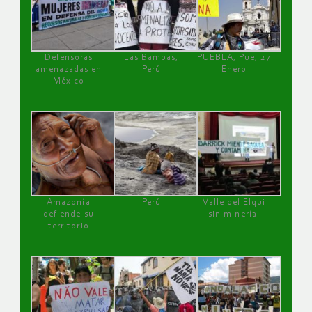
Defensoras
Las Bambas,
PUEBLA, Pue, 27
amenazadas en
Perú
Enero
México
Amazonía
Perú
Valle del Elqui
defiende su
sin minería.
territorio