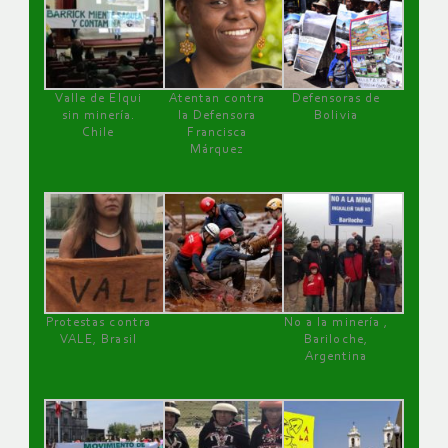
Valle de Elqui
Atentan contra
Defensoras de
sin minería.
la Defensora
Bolivia
Chile
Francisca
Márquez
Protestas contra
No a la minería ,
VALE, Brasil
Bariloche,
Argentina