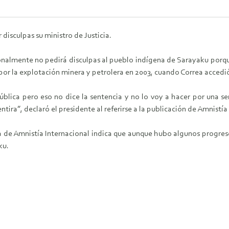
 disculpas su ministro de Justicia.
onalmente no pedirá disculpas al pueblo indígena de Sarayaku porque
por la explotación minera y petrolera en 2003, cuando Correa accedi
pública pero eso no dice la sentencia y no lo voy a hacer por una se
a”, declaró el presidente al referirse a la publicación de Amnistía I
e Amnistía Internacional indica que aunque hubo algunos progreso
ku.