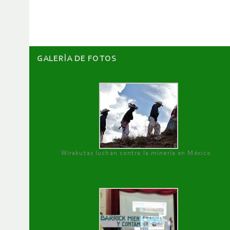
GALERÌA DE FOTOS
Wirakutas luchan contra la minería en México