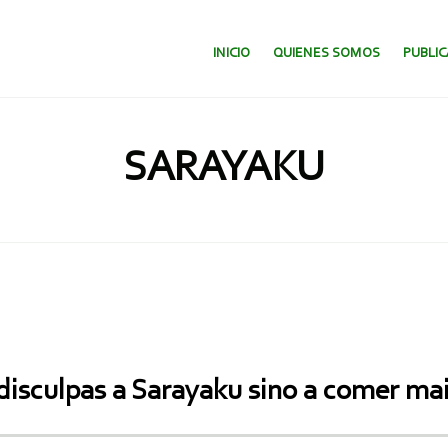
SALTAR AL CONTENIDO.
INICIO
QUIENES SOMOS
PUBLI
SARAYAKU
 disculpas a Sarayaku sino a comer ma