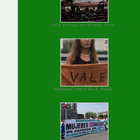
Valle de Elqui sin minería. Chile
Protestas contra VALE, Brasil