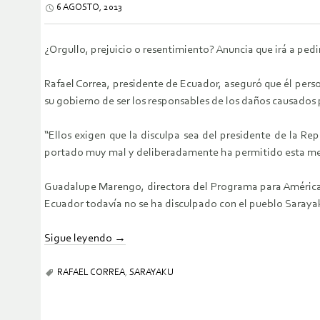
6 AGOSTO, 2013
¿Orgullo, prejuicio o resentimiento? Anuncia que irá a pedir
Rafael Correa, presidente de Ecuador, aseguró que él pers
su gobierno de ser los responsables de los daños causados 
“Ellos exigen que la disculpa sea del presidente de la Re
portado muy mal y deliberadamente ha permitido esta mentir
Guadalupe Marengo, directora del Programa para América d
Ecuador todavía no se ha disculpado con el pueblo Saraya
Sigue leyendo
→
RAFAEL CORREA
,
SARAYAKU