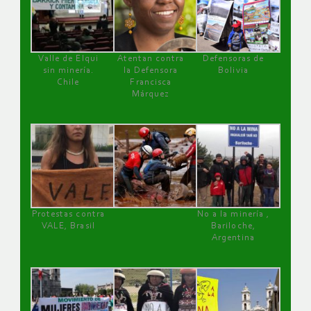
Valle de Elqui
Atentan contra
Defensoras de
sin minería.
la Defensora
Bolivia
Chile
Francisca
Márquez
Protestas contra
No a la minería ,
VALE, Brasil
Bariloche,
Argentina