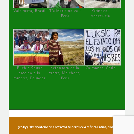
Vale mata, Brasil
Tía María no va !
Orinoco,
Perú
Venezuela
Pueblo Shuar
defensora de la
Caimanes, Chile
dice no a la
tierra, Melchora,
minería, Ecuador
Perú
(cc-by) Observatorio de Conflictos Mineros de América Latina, 2026