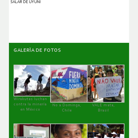
SALAR DE UYUNI
GALERÌA DE FOTOS
Wirakutas luchan
contra la minería
No a Dominga,
VALE mata,
en México
Chile
Brasil