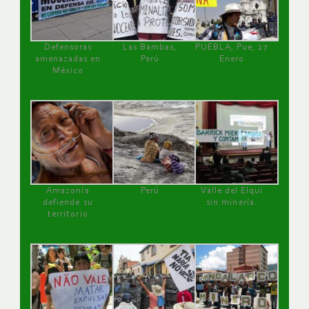
Defensoras
Las Bambas,
PUEBLA, Pue, 27
amenazadas en
Perú
Enero
México
Amazonía
Perú
Valle del Elqui
defiende su
sin minería.
territorio