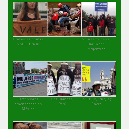
Protestas contra
No a la minería ,
VALE, Brasil
Bariloche,
Argentina
Defensoras
Las Bambas,
PUEBLA, Pue, 27
amenazadas en
Perú
Enero
México