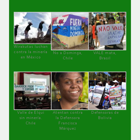
Wirakutas luchan
contra la minería
No a Dominga,
VALE mata,
en México
Chile
Brasil
Valle de Elqui
Atentan contra
Defensoras de
sin minería.
la Defensora
Bolivia
Chile
Francisca
Márquez