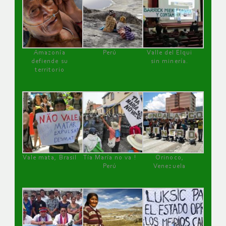
Amazonía
Perú
Valle del Elqui
defiende su
sin minería.
territorio
Vale mata, Brasil
Tía María no va !
Orinoco,
Perú
Venezuela