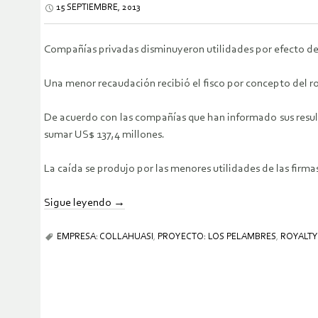
15 SEPTIEMBRE, 2013
Compañías privadas disminuyeron utilidades por efecto del
Una menor recaudación recibió el fisco por concepto del r
De acuerdo con las compañías que han informado sus result
sumar US$ 137,4 millones.
La caída se produjo por las menores utilidades de las firma
Sigue leyendo
→
EMPRESA: COLLAHUASI
,
PROYECTO: LOS PELAMBRES
,
ROYALTY