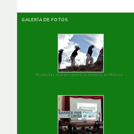
GALERÌA DE FOTOS
Wirakutas luchan contra la minería en México