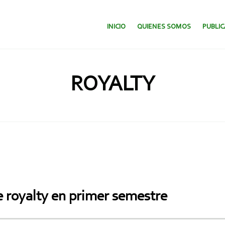
SALTAR AL CONTENIDO.
INICIO
QUIENES SOMOS
PUBLI
ROYALTY
 royalty en primer semestre