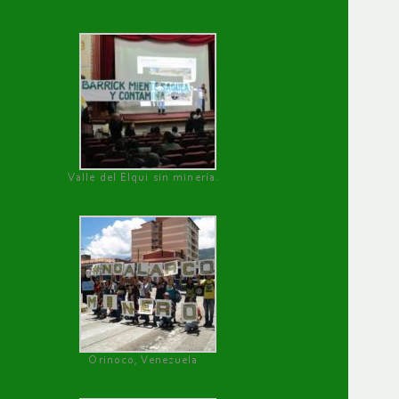
Valle del Elqui sin minería.
Orinoco, Venezuela