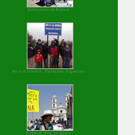
Defensoras de Bolivia
No a la minería , Bariloche, Argentina
PUEBLA, Pue, 27 Enero