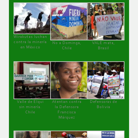
Wirakutas luchan
contra la minería
No a Dominga,
VALE mata,
en México
Chile
Brasil
Valle de Elqui
Atentan contra
Defensoras de
sin minería.
la Defensora
Bolivia
Chile
Francisca
Márquez