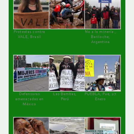
Protestas contra
No a la minería ,
VALE, Brasil
Bariloche,
Argentina
Defensoras
Las Bambas,
PUEBLA, Pue, 27
amenazadas en
Perú
Enero
México