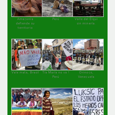
Amazonía
Perú
Valle del Elqui
defiende su
sin minería.
territorio
Vale mata, Brasil
Tía María no va !
Orinoco,
Perú
Venezuela