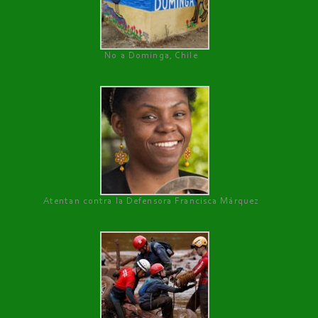
No a Dominga, Chile
Atentan contra la Defensora Francisca Márquez