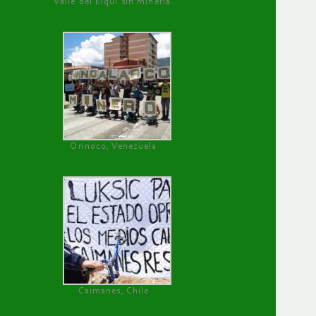
Valle del Elqui sin minería.
Orinoco, Venezuela
Caimanes, Chile