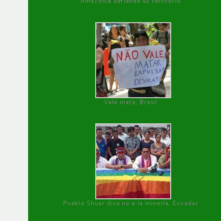
Amazonía defiende su territorio
Vale mata, Brasil
Pueblo Shuar dice no a la minería, Ecuador