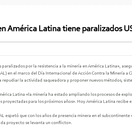
 en América Latina tiene paralizados 
paralizados por la resistencia a la minería en América Latina», aseg
) en el marco del Día Internacional de Acción Contra la Minería a Ci
ra repudiar la actividad saqueadora y proponer nuevos métodos, sis
mérica Latina «la minería ha estado ampliando los procesos de explo
es proyectadas para los próximos años». Hoy América Latina recibe e
 espetó que con los años de presencia minera en el subcontinente 
cada proyecto se levanta un conflicto».