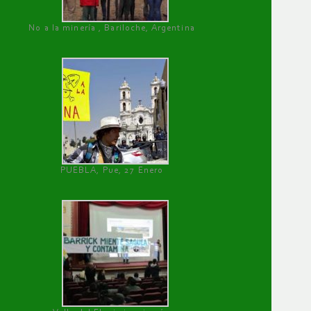
No a la minería , Bariloche, Argentina
PUEBLA, Pue, 27 Enero